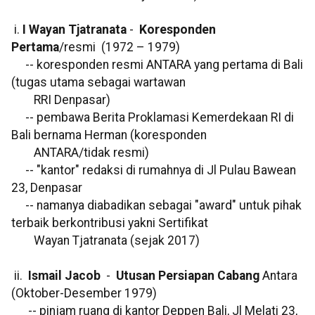
i.
I Wayan Tjatranata
-
Koresponden
Pertama
/resmi (1972 – 1979)
-- koresponden resmi ANTARA yang pertama di Bali
(tugas utama sebagai wartawan
RRI Denpasar)
-- pembawa Berita Proklamasi Kemerdekaan RI di
Bali bernama Herman (koresponden
ANTARA/tidak resmi)
-- "kantor" redaksi di rumahnya di Jl Pulau Bawean
23, Denpasar
-- namanya diabadikan sebagai "award" untuk pihak
terbaik berkontribusi yakni Sertifikat
Wayan Tjatranata (sejak 2017)
ii.
Ismail Jacob
-
Utusan Persiapan Cabang
Antara
(Oktober-Desember 1979)
-- pinjam ruang di kantor Deppen Bali, Jl Melati 23,