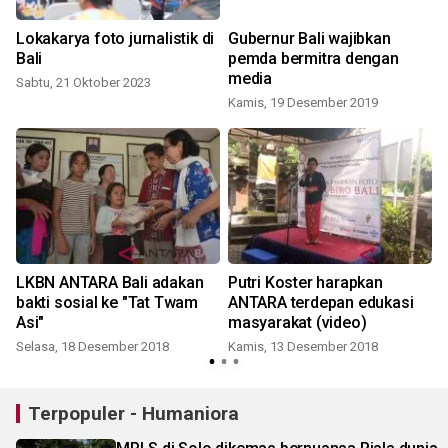
Lokakarya foto jurnalistik di
Gubernur Bali wajibkan
Bali
pemda bermitra dengan
media
Sabtu, 21 Oktober 2023
Kamis, 19 Desember 2019
LKBN ANTARA Bali adakan
Putri Koster harapkan
bakti sosial ke "Tat Twam
ANTARA terdepan edukasi
Asi"
masyarakat (video)
Selasa, 18 Desember 2018
Kamis, 13 Desember 2018
K
Terpopuler - Humaniora