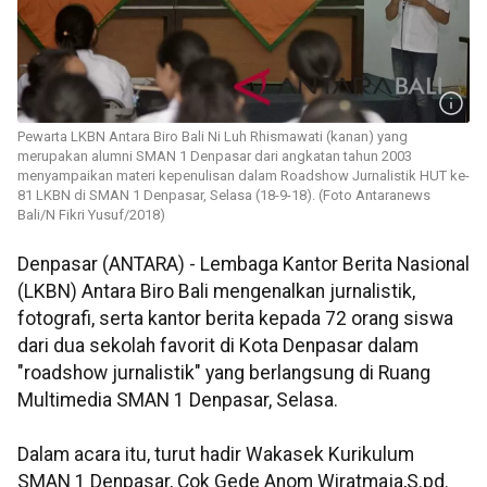
Pewarta LKBN Antara Biro Bali Ni Luh Rhismawati (kanan) yang
merupakan alumni SMAN 1 Denpasar dari angkatan tahun 2003
menyampaikan materi kepenulisan dalam Roadshow Jurnalistik HUT ke-
81 LKBN di SMAN 1 Denpasar, Selasa (18-9-18). (Foto Antaranews
Bali/N Fikri Yusuf/2018)
Denpasar (ANTARA) - Lembaga Kantor Berita Nasional
(LKBN) Antara Biro Bali mengenalkan jurnalistik,
fotografi, serta kantor berita kepada 72 orang siswa
dari dua sekolah favorit di Kota Denpasar dalam
"roadshow jurnalistik" yang berlangsung di Ruang
Multimedia SMAN 1 Denpasar, Selasa.
Dalam acara itu, turut hadir Wakasek Kurikulum
SMAN 1 Denpasar, Cok Gede Anom Wiratmaja,S.pd.