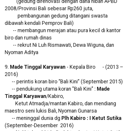
(gedung direnovasi dengan dana hibah APBD
2008/Provinsi Bali sebesar Rp260 juta,
pembangunan gedung ditangani swasta
dibawah kendali Pemprov Bali)
-- membangun merajan atau pura kecil di kantor
biro dan rumah dinas
-- rekrut Ni Luh Rismawati, Dewa Wiguna, dan
Nyoman Aditya
9.
Made Tinggal Karyawan
- Kepala Biro - (2013 –
2016)
-- perintis koran biro “Bali Kini” (September 2015)
-- pendukung utama koran "Bali Kini" :
Made
Tinggal Karyawan
/Kabiro,
Ketut Atmadja/mantan Kabiro, dan mendiang
maestro seni lukis Bali, Nyoman Gunarsa
-- meninggal dunia dg
Plh Kabiro : I Ketut Sutika
(September-Desember 2016)