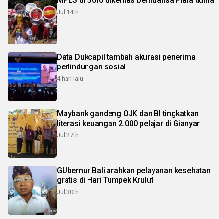
MPLS di Solo dikemas bernuansa Piala dunia
Jul 14th
Data Dukcapil tambah akurasi penerima
perlindungan sosial
4 hari lalu
Maybank gandeng OJK dan BI tingkatkan
literasi keuangan 2.000 pelajar di Gianyar
Jul 27th
GUbernur Bali arahkan pelayanan kesehatan
gratis di Hari Tumpek Krulut
Jul 30th