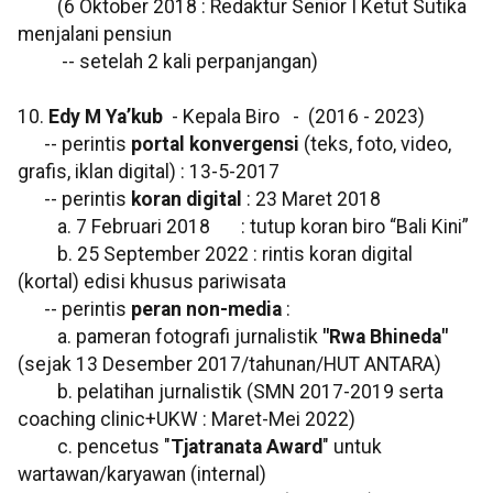
(6 Oktober 2018 : Redaktur Senior I Ketut Sutika
menjalani pensiun
-- setelah 2 kali perpanjangan)
10.
Edy M Ya’kub
- Kepala Biro - (2016 - 2023)
-- perintis
portal konvergensi
(teks, foto, video,
grafis, iklan digital) : 13-5-2017
-- perintis
koran digital
: 23 Maret 2018
a. 7 Februari 2018 : tutup koran biro “Bali Kini”
b. 25 September 2022 : rintis koran digital
(kortal) edisi khusus pariwisata
-- perintis
peran non-media
:
a. pameran fotografi jurnalistik
"Rwa Bhineda"
(sejak 13 Desember 2017/tahunan/HUT ANTARA)
b. pelatihan jurnalistik (SMN 2017-2019 serta
coaching clinic+UKW : Maret-Mei 2022)
c. pencetus "
Tjatranata Award
" untuk
wartawan/karyawan (internal)