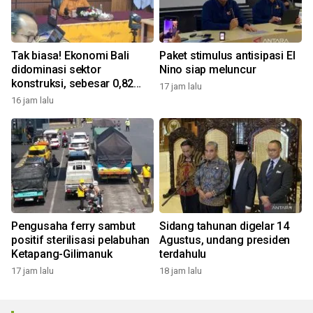
Tak biasa! Ekonomi Bali
Paket stimulus antisipasi El
didominasi sektor
Nino siap meluncur
konstruksi, sebesar 0,82
17 jam lalu
persen
16 jam lalu
Pengusaha ferry sambut
Sidang tahunan digelar 14
positif sterilisasi pelabuhan
Agustus, undang presiden
Ketapang-Gilimanuk
terdahulu
17 jam lalu
18 jam lalu