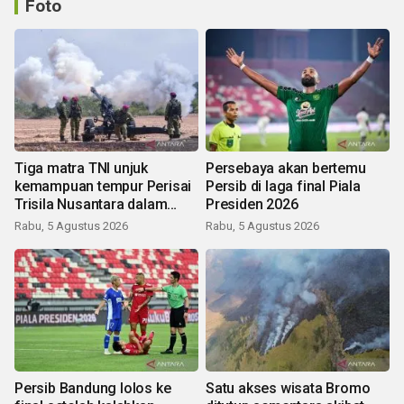
Foto
Tiga matra TNI unjuk
Persebaya akan bertemu
kemampuan tempur Perisai
Persib di laga final Piala
Trisila Nusantara dalam
Presiden 2026
latihan di Kepri
Rabu, 5 Agustus 2026
Rabu, 5 Agustus 2026
Persib Bandung lolos ke
Satu akses wisata Bromo