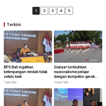
1
2
3
4
5
Terkini
BPS Bali ingatkan
Gianyar tumbuhkan
ketimpangan rendah tidak
nasionalisme pelajar
selalu baik
dengan kompetisi gerak
jalan
7 jam lalu
16 jam lalu