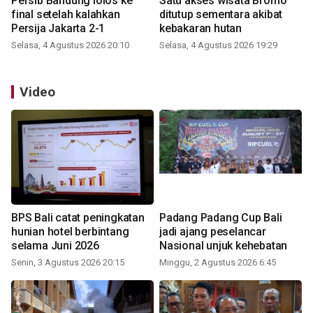
Persib Bandung lolos ke
Satu akses wisata Bromo
final setelah kalahkan
ditutup sementara akibat
Persija Jakarta 2-1
kebakaran hutan
Selasa, 4 Agustus 2026 20:10
Selasa, 4 Agustus 2026 19:29
Video
BPS Bali catat peningkatan
Padang Padang Cup Bali
hunian hotel berbintang
jadi ajang peselancar
selama Juni 2026
Nasional unjuk kehebatan
Senin, 3 Agustus 2026 20:15
Minggu, 2 Agustus 2026 6:45