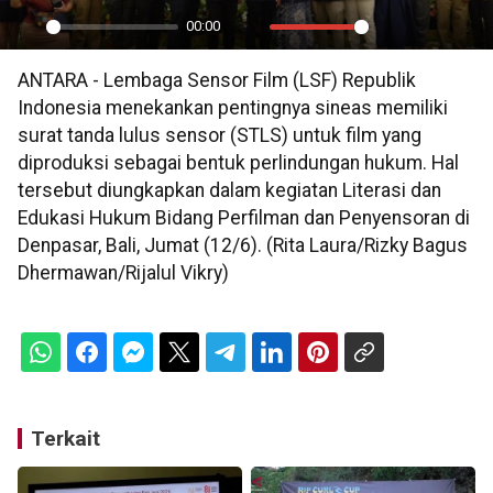
00:00
Play
Mute
Settings
PIP
En
ANTARA - Lembaga Sensor Film (LSF) Republik
ful
Indonesia menekankan pentingnya sineas memiliki
surat tanda lulus sensor (STLS) untuk film yang
diproduksi sebagai bentuk perlindungan hukum. Hal
tersebut diungkapkan dalam kegiatan Literasi dan
Edukasi Hukum Bidang Perfilman dan Penyensoran di
Denpasar, Bali, Jumat (12/6). (Rita Laura/Rizky Bagus
Dhermawan/Rijalul Vikry)
Terkait