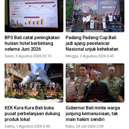
BPS Bali catat peningkatan
Padang Padang Cup Bali
hunian hotel berbintang
jadi ajang peselancar
selama Juni 2026
Nasional unjuk kehebatan
Senin, 3 Agustus 2026 20:15
Minggu, 2 Agustus 2026 6:45
S
KEK Kura Kura Bali buka
Gubernur Bali minta warga
pusat perbelanjaan dukung
junjung kemanusiaan, tak
produk lokal
main hakim sendiri
Sabtu, 1 Agustus 2026 0:49
Rabu, 29 Juli 2026 2:09
S