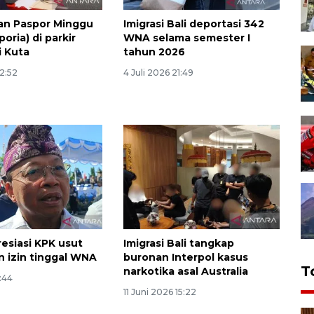
an Paspor Minggu
Imigrasi Bali deportasi 342
poria) di parkir
WNA selama semester I
i Kuta
tahun 2026
22:52
4 Juli 2026 21:49
resiasi KPK usut
Imigrasi Bali tangkap
 izin tinggal WNA
buronan Interpol kasus
T
narkotika asal Australia
9:44
11 Juni 2026 15:22