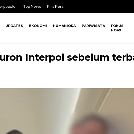
erpopuler
Top News
Rilis Pers
UPDATES
EKONOMI
HUMANIORA
PARIWISATA
FOKUS
HOAX
ron Interpol sebelum terb