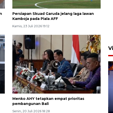
Calon Paskibraka Nasional
n
Persiapan Skuad Garuda jelang laga lawan
ikuti latihan gabungan jelang
Kamboja pada Piala AFF
upacara 17 Agustus
Kamis, 23 Juli 2026 19:12
23 jam lalu
V
Bea Cukai sita 19 ribu botol
Menko AHY tetapkan empat prioritas
miras berpita cukai palsu di
pembangunan Bali
Bali
Senin, 20 Juli 2026 18:28