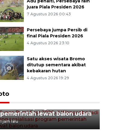
Adu penalti, Persebaya raih
juara Piala Presiden 2026
7 Agustus 2026 00:43
Persebaya jumpa Persib di
final Piala Presiden 2026
4 Agustus 2026 23:10
Satu akses wisata Bromo
ditutup sementara akibat
kebakaran hutan
4 Agustus 2026 19:29
Tunas Bumi Fest 2026 di
oto
Wonosobo jadi ajang
sosialisasi program
pemerintah lewat balon udara
1 jam lalu