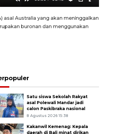
Rewind
Forward
Settings
PIP
Enter
10s
10s
fullscreen
 asal Australia yang akan meninggalkan
P merupakan buronan dan menggunakan
erpopuler
Satu siswa Sekolah Rakyat
asal Polewali Mandar jadi
calon Paskibraka nasional
8 Agustus 2026 15:38
Kakanwil Kemenag: Kepala
daerah di Bali minat dirikan