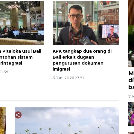
 Pitaloka usul Bali
KPK tangkap dua orang di
ontohan sistem
Bali erkait dugaan
erintegrasi
pengurusan dokumen
imigrasi
M
01:39
3 Juni 2026 23:51
d
b
7 A