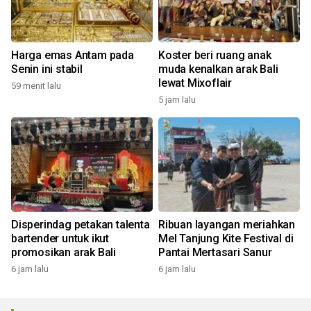
Harga emas Antam pada
Koster beri ruang anak
Senin ini stabil
muda kenalkan arak Bali
lewat Mixoflair
59 menit lalu
5 jam lalu
Disperindag petakan talenta
Ribuan layangan meriahkan
bartender untuk ikut
Mel Tanjung Kite Festival di
promosikan arak Bali
Pantai Mertasari Sanur
6 jam lalu
6 jam lalu