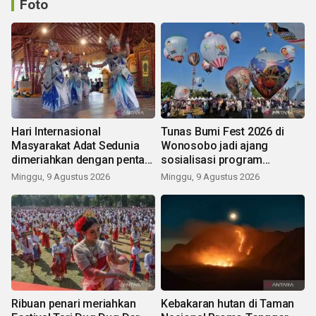
Foto
Hari Internasional
Tunas Bumi Fest 2026 di
Masyarakat Adat Sedunia
Wonosobo jadi ajang
dimeriahkan dengan pentas
sosialisasi program
seni budaya Bali
pemerintah lewat balon
Minggu, 9 Agustus 2026
Minggu, 9 Agustus 2026
udara
Ribuan penari meriahkan
Kebakaran hutan di Taman