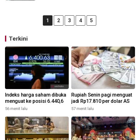
1
2
3
4
5
Terkini
Indeks harga saham dibuka
Rupiah Senin pagi menguat
menguat ke posisi 6.440,6
jadi Rp17.810 per dolar AS
56 menit lalu
57 menit lalu