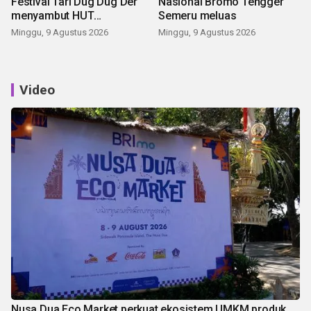
Festival Tari Dug Dug Der
Nasional Bromo Tengger
menyambut HUT
Semeru meluas
Kemerdekaan
Minggu, 9 Agustus 2026
Minggu, 9 Agustus 2026
Video
Nusa Dua Eco Market perkuat ekosistem UMKM produk