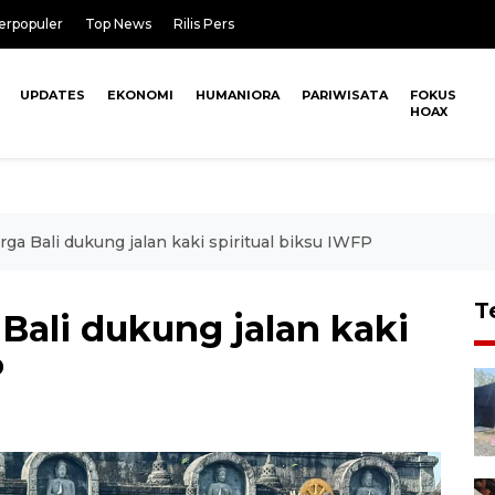
erpopuler
Top News
Rilis Pers
UPDATES
EKONOMI
HUMANIORA
PARIWISATA
FOKUS
HOAX
ga Bali dukung jalan kaki spiritual biksu IWFP
T
Bali dukung jalan kaki
P