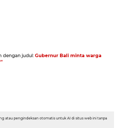
m dengan judul:
Gubernur Bali minta warga
P”
Semifinal Piala AFF 2026
2026-08-09 15:00:00
g atau pengindeksan otomatis untuk AI di situs web ini tanpa