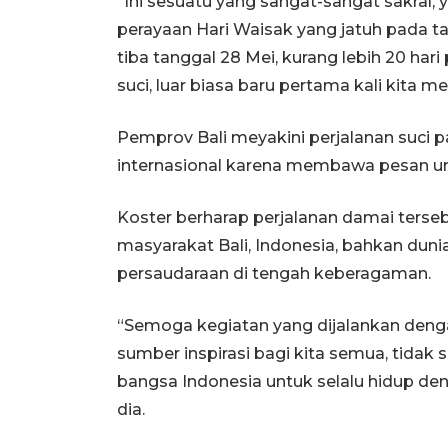
“Ini sesuatu yang sangat-sangat sakral, 
perayaan Hari Waisak yang jatuh pada ta
tiba tanggal 28 Mei, kurang lebih 20 hari 
suci, luar biasa baru pertama kali kita mel
Pemprov Bali meyakini perjalanan suci 
internasional karena membawa pesan uni
Koster berharap perjalanan damai terse
masyarakat Bali, Indonesia, bahkan dunia
persaudaraan di tengah keberagaman.
“Semoga kegiatan yang dijalankan dengan
sumber inspirasi bagi kita semua, tidak 
bangsa Indonesia untuk selalu hidup de
dia.