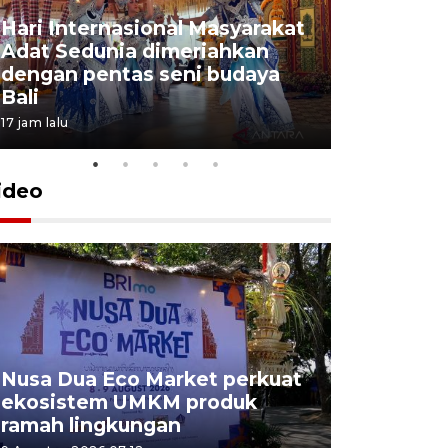
Hari Internasional Masyarakat
Adat Sedunia dimeriahkan
dengan pentas seni budaya
Bali
17 jam lalu
ideo
Nusa Dua Eco Market perkuat
Bea Cukai
ekosistem UMKM produk
penyelund
ramah lingkungan
di bandar