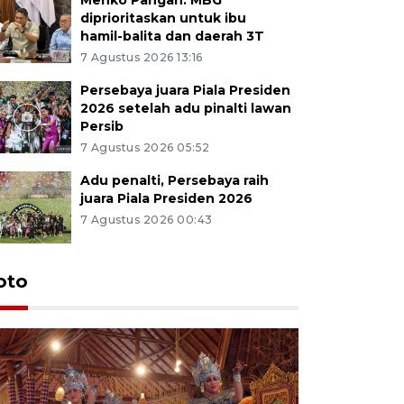
diprioritaskan untuk ibu
hamil-balita dan daerah 3T
7 Agustus 2026 13:16
Persebaya juara Piala Presiden
2026 setelah adu pinalti lawan
Persib
7 Agustus 2026 05:52
Adu penalti, Persebaya raih
juara Piala Presiden 2026
7 Agustus 2026 00:43
Tunas Bu
oto
Wonosobo
sosialisa
pemerint
21 jam lalu