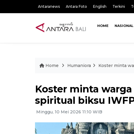
Antaranews
Antara Foto
English
Terkini
T
HOME
NASIONAL
Home
Humaniora
Koster minta war
Koster minta warga 
spiritual biksu IWF
Minggu, 10 Mei 2026 11:10 WIB