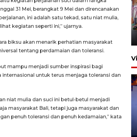
yaitu kegiatan perjalanan suci dalam rangka
nggal 31 Mei, berangkat 9 Mei dan direncanakan
Laga Indonesia Super Cup
perjalanan, ini adalah satu tekad, satu niat mulia,
2026, Chelsea tekuk AC Milan
ihat kegiatan seperti ini,” ujarnya.
3-0
9 Agustus 2026 08:00
para biksu akan menarik perhatian masyarakat
versal tentang perdamaian dan toleransi.
V
but mampu menjadi sumber inspirasi bagi
 internasional untuk terus menjaga toleransi dan
 niat mulia dan suci ini betul-betul menjadi
saja masyarakat Bali, tetapi juga masyarakat dan
Bea Cukai sita 19 ribu botol
ngan penuh toleransi dan penuh kedamaian,” kata
miras berpita cukai palsu di
Bali