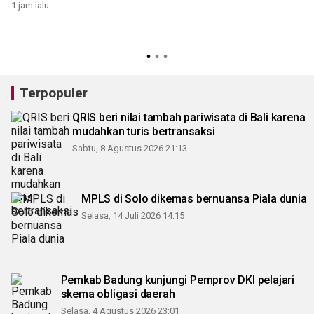
Kemerdekaan
1 jam lalu
Terpopuler
QRIS beri nilai tambah pariwisata di Bali karena
mudahkan turis bertransaksi
Sabtu, 8 Agustus 2026 21:13
MPLS di Solo dikemas bernuansa Piala dunia
Selasa, 14 Juli 2026 14:15
Pemkab Badung kunjungi Pemprov DKI pelajari
skema obligasi daerah
Selasa, 4 Agustus 2026 23:01