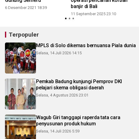
Gunung Semeru
operasi pencarian korban
banjir di Bali
6 Desember 2021 18:39
11 September 2025 23:10
5
Terpopuler
MPLS di Solo dikemas bernuansa Piala dunia
Selasa, 14 Juli 2026 14:15
Pemkab Badung kunjungi Pemprov DKI
pelajari skema obligasi daerah
Selasa, 4 Agustus 2026 23:01
Wagub Giri tanggapi raperda tata cara
penyusunan produk hukum
Selasa, 14 Juli 2026 5:59