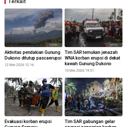
Terkait
Aktivitas pendakian Gunung
Tim SAR temukan jenazah
Dukono ditutup pascaerupsi
WNA korban erupsi di dekat
kawah Gunung Dukono
12 Mei 2026 12:16
10 Mei 2026 19:51
4
Evakuasi korban erupsi
Tim SAR gabungan gelar