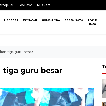
erpopuler
Top News
Rilis Pers
UPDATES
EKONOMI
HUMANIORA
PARIWISATA
FOKUS
HOAX
an tiga guru besar
T
tiga guru besar