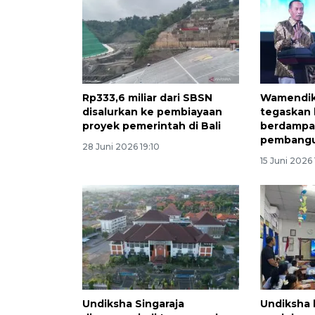
Rp333,6 miliar dari SBSN
Wamendik
disalurkan ke pembiayaan
tegaskan
proyek pemerintah di Bali
berdampak
pembangu
28 Juni 2026 19:10
15 Juni 2026 
Undiksha Singaraja
Undiksha