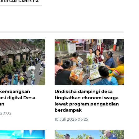
DIDIKAN GANESHA
Sinyal positif perekonomian
Indonesia
 kembangkan
Undiksha dampingi desa
2026-08-05 15:00:00
si digital Desa
tingkatkan ekonomi warga
an
lewat program pengabdian
berdampak
 20:02
10 Juli 2026 06:25