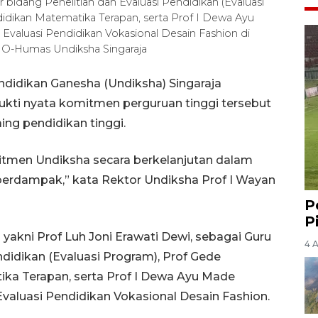
 bidang Penelitian dan Evaluasi Pendidikan (Evaluasi
idikan Matematika Terapan, serta Prof I Dewa Ayu
valuasi Pendidikan Vokasional Desain Fashion di
/HO-Humas Undiksha Singaraja
endidikan Ganesha (Undiksha) Singaraja
kti nyata komitmen perguruan tinggi tersebut
ng pendidikan tinggi.
itmen Undiksha secara berkelanjutan dalam
berdampak,” kata Rektor Undiksha Prof I Wayan
P
P
yakni Prof Luh Joni Erawati Dewi, sebagai Guru
4 
ndidikan (Evaluasi Program), Prof Gede
ka Terapan, serta Prof I Dewa Ayu Made
aluasi Pendidikan Vokasional Desain Fashion.