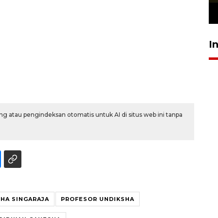
23 Juli 2026 19:12
I
g atau pengindeksan otomatis untuk AI di situs web ini tanpa
HA SINGARAJA
PROFESOR UNDIKSHA