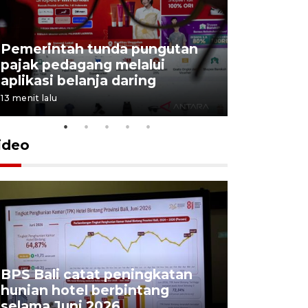
Tiga matr
Pemerintah tunda pungutan
kemampua
pajak pedagang melalui
Trisila N
aplikasi belanja daring
latihan di
13 menit lalu
5 Agustus 202
ideo
BPS Bali catat peningkatan
Padang Pa
hunian hotel berbintang
ajang pes
selama Juni 2026
unjuk ke