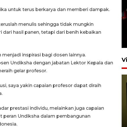
mika untuk terus berkarya dan memberi dampak.
Satu akses wisata Bromo
teruslah menulis sehingga tidak mungkin
ditutup sementara akibat
 dari hasil panen, tetapi dari benih kebaikan
kebakaran hutan
4 Agustus 2026 19:29
 menjadi inspirasi bagi dosen lainnya.
V
 dosen Undiksha dengan jabatan Lektor Kepala dan
eraih gelar profesor.
si, saya yakin capaian profesor dapat diraih
a.
dar prestasi individu, melainkan juga capaian
Persiapan Skuad Garuda
uat peran Undiksha dalam pembangunan
jelang laga lawan Kamboja
donesia.
pada Piala AFF