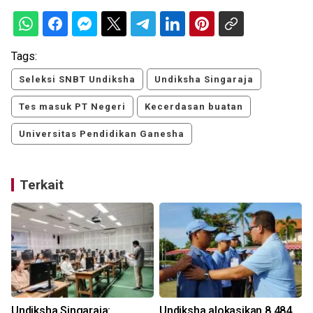
Tags:
Seleksi SNBT Undiksha
Undiksha Singaraja
Tes masuk PT Negeri
Kecerdasan buatan
Universitas Pendidikan Ganesha
Terkait
Undiksha Singaraja:
Undiksha alokasikan 8.484