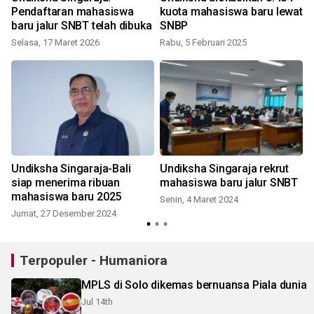
Pendaftaran mahasiswa
kuota mahasiswa baru lewat
baru jalur SNBT telah dibuka
SNBP
Selasa, 17 Maret 2026
Rabu, 5 Februari 2025
S
n
Undiksha Singaraja-Bali
Undiksha Singaraja rekrut
siap menerima ribuan
mahasiswa baru jalur SNBT
mahasiswa baru 2025
Senin, 4 Maret 2024
Jumat, 27 Desember 2024
Terpopuler - Humaniora
MPLS di Solo dikemas bernuansa Piala dunia
Jul 14th