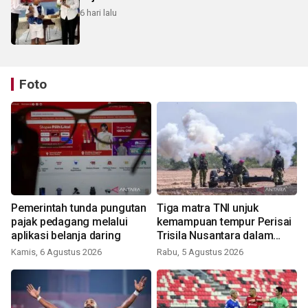
6 hari lalu
Foto
Pemerintah tunda pungutan
Tiga matra TNI unjuk
pajak pedagang melalui
kemampuan tempur Perisai
aplikasi belanja daring
Trisila Nusantara dalam
latihan di Kepri
Kamis, 6 Agustus 2026
Rabu, 5 Agustus 2026