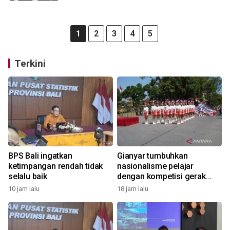
1
2
3
4
5
Terkini
BPS Bali ingatkan
Gianyar tumbuhkan
ketimpangan rendah tidak
nasionalisme pelajar
selalu baik
dengan kompetisi gerak
jalan
10 jam lalu
18 jam lalu