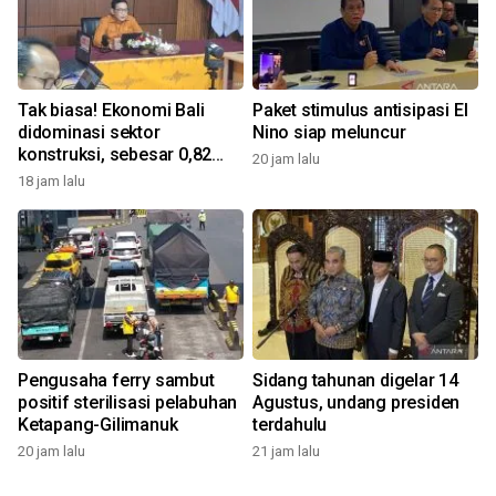
Tak biasa! Ekonomi Bali
Paket stimulus antisipasi El
didominasi sektor
Nino siap meluncur
konstruksi, sebesar 0,82
20 jam lalu
persen
18 jam lalu
Pengusaha ferry sambut
Sidang tahunan digelar 14
positif sterilisasi pelabuhan
Agustus, undang presiden
Ketapang-Gilimanuk
terdahulu
20 jam lalu
21 jam lalu