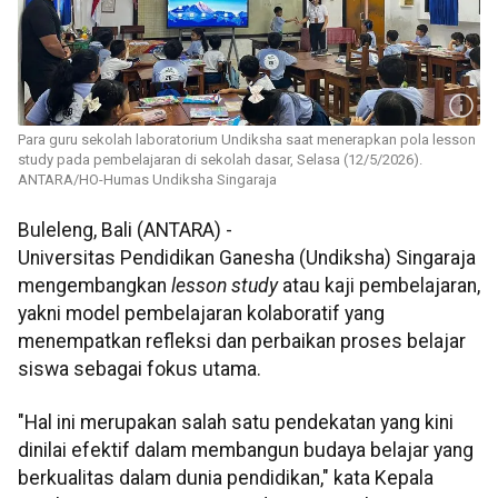
Para guru sekolah laboratorium Undiksha saat menerapkan pola lesson
study pada pembelajaran di sekolah dasar, Selasa (12/5/2026).
ANTARA/HO-Humas Undiksha Singaraja
Buleleng, Bali (ANTARA) -
Universitas Pendidikan Ganesha (Undiksha) Singaraja
mengembangkan
lesson study
atau kaji pembelajaran,
yakni model pembelajaran kolaboratif yang
menempatkan refleksi dan perbaikan proses belajar
siswa sebagai fokus utama.
"Hal ini merupakan salah satu pendekatan yang kini
dinilai efektif dalam membangun budaya belajar yang
berkualitas dalam dunia pendidikan," kata Kepala