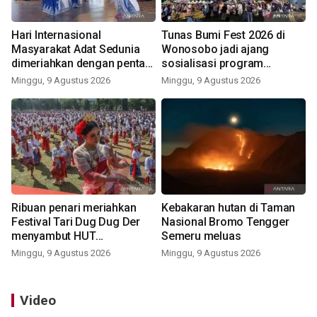
Hari Internasional
Tunas Bumi Fest 2026 di
Masyarakat Adat Sedunia
Wonosobo jadi ajang
dimeriahkan dengan pentas
sosialisasi program
seni budaya Bali
pemerintah lewat balon
Minggu, 9 Agustus 2026
Minggu, 9 Agustus 2026
udara
Ribuan penari meriahkan
Kebakaran hutan di Taman
Festival Tari Dug Dug Der
Nasional Bromo Tengger
menyambut HUT
Semeru meluas
Kemerdekaan
Minggu, 9 Agustus 2026
Minggu, 9 Agustus 2026
Video