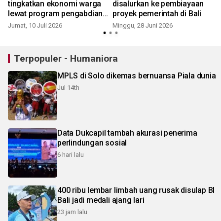
tingkatkan ekonomi warga
disalurkan ke pembiayaan
lewat program pengabdian
proyek pemerintah di Bali
berdampak
Jumat, 10 Juli 2026
Minggu, 28 Juni 2026
S
Terpopuler - Humaniora
MPLS di Solo dikemas bernuansa Piala dunia
Jul 14th
Data Dukcapil tambah akurasi penerima
perlindungan sosial
6 hari lalu
400 ribu lembar limbah uang rusak disulap BI
Bali jadi medali ajang lari
23 jam lalu