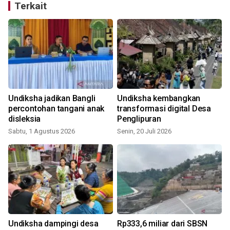
Terkait
Undiksha jadikan Bangli
Undiksha kembangkan
percontohan tangani anak
transformasi digital Desa
disleksia
Penglipuran
Sabtu, 1 Agustus 2026
Senin, 20 Juli 2026
S
Undiksha dampingi desa
Rp333,6 miliar dari SBSN