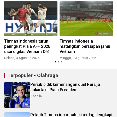
Timnas Indonesia turun
Timnas Indonesia
m
peringkat Piala AFF 2026
matangkan persiapan jamu
usai digilas Vietnam 0-3
Vietnam
Selasa, 4 Agustus 2026
Minggu, 2 Agustus 2026
Terpopuler - Olahraga
Persib bidik kemenangan duel Persija
Jakarta di Piala Presiden
5 hari lalu
Pelatih Timnas incar satu kiper lagi lengkapi