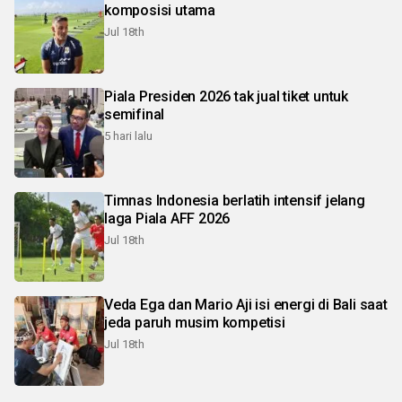
komposisi utama
Jul 18th
Piala Presiden 2026 tak jual tiket untuk
semifinal
5 hari lalu
Timnas Indonesia berlatih intensif jelang
laga Piala AFF 2026
Jul 18th
Veda Ega dan Mario Aji isi energi di Bali saat
jeda paruh musim kompetisi
Jul 18th