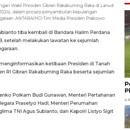
ngan Wakil Presiden Gibran Rakabuming Raka di Lanud
/2024), dalam prosesi penyambutan kepulangan
negaraan. ANTARA/HO-Tim Media Presiden Prabowo
bianto tiba kembali di Bandara Halim Perdana
B, setelah melakukan lawatan ke sejumlah
egaraan.
 menginformasikan ketibaan Presiden di Tanah
den RI Gibran Rakabuming Raka beserta sejumlah
P
P
 Menko Polkam Budi Gunawan, Menteri Pertahanan
4 
 Negara Prasetyo Hadi, Menteri Perumahan
glima TNI Agus Subianto, dan Kapolri Listyo Sigit