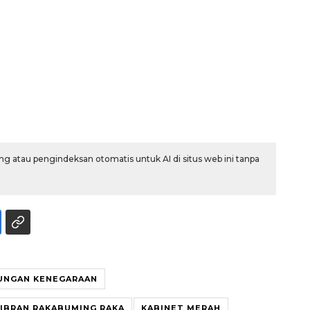
g atau pengindeksan otomatis untuk AI di situs web ini tanpa
Waspadai penyakit saat
musim kemarau
2026-08-05 12:00:00
UNGAN KENEGARAAN
IBRAN RAKABUMING RAKA
KABINET MERAH