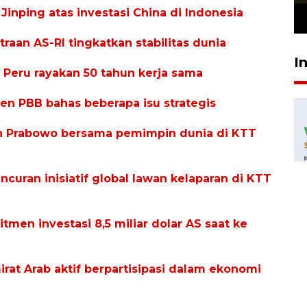
Jinping atas investasi China di Indonesia
23 Juli 2026 19:12
aan AS-RI tingkatkan stabilitas dunia
I
Peru rayakan 50 tahun kerja sama
en PBB bahas beberapa isu strategis
 Prabowo bersama pemimpin dunia di KTT
ncuran inisiatif global lawan kelaparan di KTT
tmen investasi 8,5 miliar dolar AS saat ke
rat Arab aktif berpartisipasi dalam ekonomi