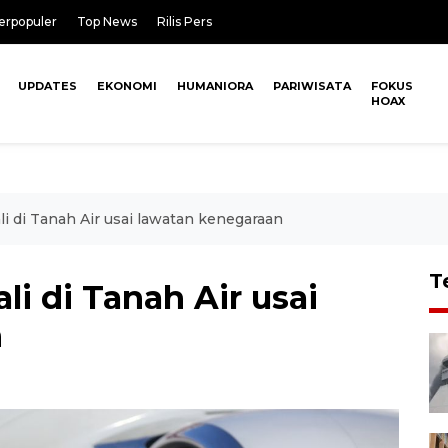
erpopuler
Top News
Rilis Pers
UPDATES
EKONOMI
HUMANIORA
PARIWISATA
FOKUS
HOAX
i di Tanah Air usai lawatan kenegaraan
T
li di Tanah Air usai
n