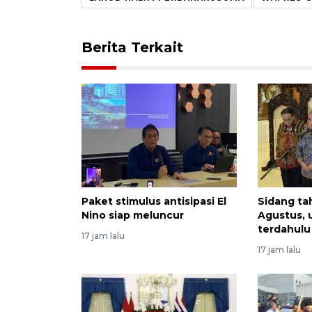
Berita Terkait
Paket stimulus antisipasi El
Sidang ta
Nino siap meluncur
Agustus, 
terdahulu
17 jam lalu
17 jam lalu