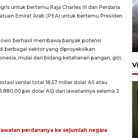
ris untuk bertemu Raja Charles III dan Perdana
Sebanyak 62 penumpang
rsatuan Emirat Arab (PEA) untuk bertemu Presiden
selamat dari kebakaran KM
Mutiara Sentosa II
dikembalikan ke Surabaya
bowo berhasil membawa banyak potensi
4 Agustus 2026 19:23
 di berbagai sektor yang diproyeksikan
esia, mulai dari bidang ketahanan pangan, gizi,
V
si senilai total 18,57 miliar dolar AS atau
15.880,00 per dolar AS) dari lawatannya selama 2
Persiapan Skuad Garuda
jelang laga lawan Kamboja
lawatan perdananya ke sejumlah negara
pada Piala AFF