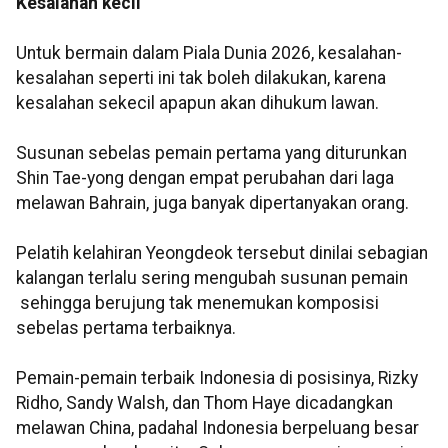
Kesalahan kecil
Untuk bermain dalam Piala Dunia 2026, kesalahan-
kesalahan seperti ini tak boleh dilakukan, karena
kesalahan sekecil apapun akan dihukum lawan.
Susunan sebelas pemain pertama yang diturunkan
Shin Tae-yong dengan empat perubahan dari laga
melawan Bahrain, juga banyak dipertanyakan orang.
Pelatih kelahiran Yeongdeok tersebut dinilai sebagian
kalangan terlalu sering mengubah susunan pemain
sehingga berujung tak menemukan komposisi
sebelas pertama terbaiknya.
Pemain-pemain terbaik Indonesia di posisinya, Rizky
Ridho, Sandy Walsh, dan Thom Haye dicadangkan
melawan China, padahal Indonesia berpeluang besar