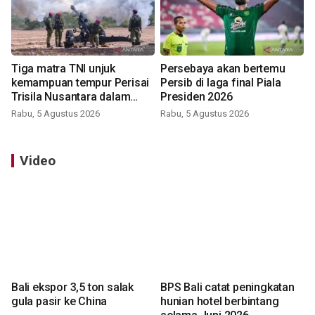
Tiga matra TNI unjuk
Persebaya akan bertemu
kemampuan tempur Perisai
Persib di laga final Piala
Trisila Nusantara dalam
Presiden 2026
latihan di Kepri
Rabu, 5 Agustus 2026
Rabu, 5 Agustus 2026
Video
Bali ekspor 3,5 ton salak
BPS Bali catat peningkatan
gula pasir ke China
hunian hotel berbintang