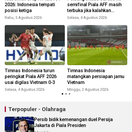
2026: Indonesia tempati
semifinal Piala AFF masih
posisi ketiga
terbuka jika kalahkan
Singapura
Rabu, 5 Agustus 2026
Selasa, 4 Agustus 2026
Timnas Indonesia turun
Timnas Indonesia
m
peringkat Piala AFF 2026
matangkan persiapan jamu
usai digilas Vietnam 0-3
Vietnam
Selasa, 4 Agustus 2026
Minggu, 2 Agustus 2026
Terpopuler - Olahraga
Persib bidik kemenangan duel Persija
Jakarta di Piala Presiden