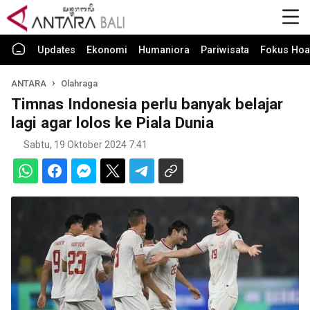
Updates
Ekonomi
Humaniora
Pariwisata
Fokus Hoa
ANTARA
Olahraga
Timnas Indonesia perlu banyak belajar
lagi agar lolos ke Piala Dunia
Sabtu, 19 Oktober 2024 7:41