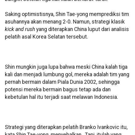
Saking optimistisnya, Shin Tae-yong memprediksi tim
asuhannya akan menang 2-0. Namun, strategi klasik
kick and rush
yang diterapkan China luput dari analisis
pelatih asal Korea Selatan tersebut.
Shin mungkin juga lupa bahwa meski China kalah tiga
kali dan menjadi lumbung gol, mereka adalah tim yang
pernah bermain dalam Piala Dunia 2002, sehingga
potensi mereka bermain bagus tetap ada dan
kebetulan hal itu terjadi saat melawan Indonesia.
Strategi yang diterapkan pelatih Branko Ivankovic itu,
kata Shin Tae-yong, menyebalkan. Tapi, itulah yang