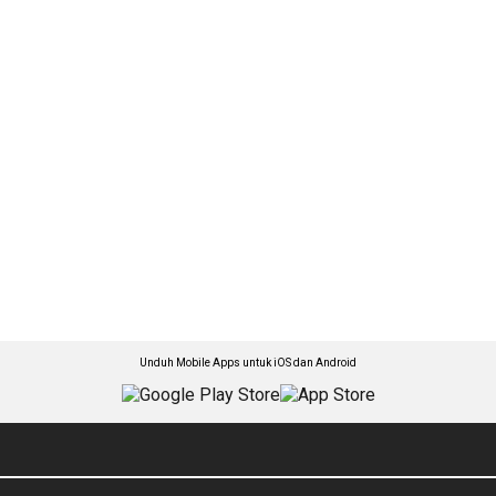
Unduh Mobile Apps untuk iOS dan Android