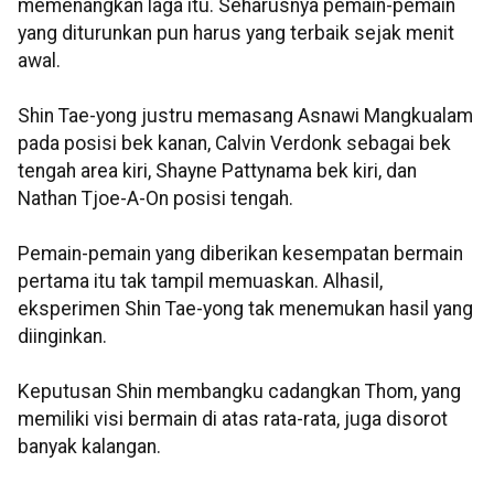
memenangkan laga itu. Seharusnya pemain-pemain
yang diturunkan pun harus yang terbaik sejak menit
awal.
Shin Tae-yong justru memasang Asnawi Mangkualam
pada posisi bek kanan, Calvin Verdonk sebagai bek
tengah area kiri, Shayne Pattynama bek kiri, dan
Nathan Tjoe-A-On posisi tengah.
Pemain-pemain yang diberikan kesempatan bermain
pertama itu tak tampil memuaskan. Alhasil,
eksperimen Shin Tae-yong tak menemukan hasil yang
diinginkan.
Keputusan Shin membangku cadangkan Thom, yang
memiliki visi bermain di atas rata-rata, juga disorot
banyak kalangan.