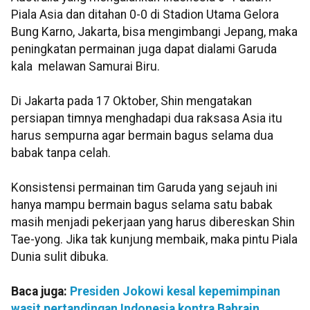
Piala Asia dan ditahan 0-0 di Stadion Utama Gelora
Bung Karno, Jakarta, bisa mengimbangi Jepang, maka
peningkatan permainan juga dapat dialami Garuda
kala melawan Samurai Biru.
Di Jakarta pada 17 Oktober, Shin mengatakan
persiapan timnya menghadapi dua raksasa Asia itu
harus sempurna agar bermain bagus selama dua
babak tanpa celah.
Konsistensi permainan tim Garuda yang sejauh ini
hanya mampu bermain bagus selama satu babak
masih menjadi pekerjaan yang harus dibereskan Shin
Tae-yong. Jika tak kunjung membaik, maka pintu Piala
Dunia sulit dibuka.
Baca juga:
Presiden Jokowi kesal kepemimpinan
wasit pertandingan Indonesia kontra Bahrain