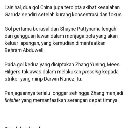
Lain hal, dua gol China juga tercipta akibat kesalahan
Garuda sendiri setelah kurang konsentrasi dan fokus.
Gol pertama berasal dari Shayne Pattynama lengah
dari gangguan lawan dalam menjaga bola yang akan
keluar lapangan, yang kemudian dimanfaatkan
Behram Abduweli.
Pada gol kedua yang diciptakan Zhang Yuning, Mees
Hilgers tak awas dalam melakukan
pressing
kepada
striker yang mirip Darwin Nunez itu.
Penjagaannya terlalu longgar sehingga Zhang menjadi
finisher
yang memanfaatkan serangan cepat timnya.