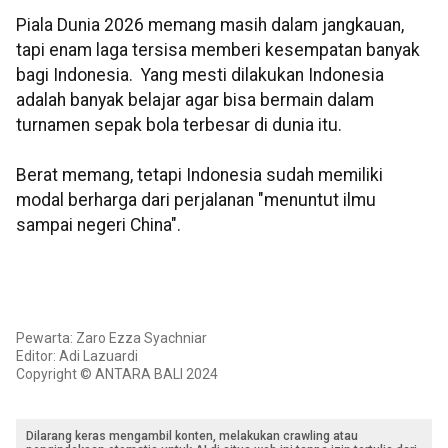
Piala Dunia 2026 memang masih dalam jangkauan,
tapi enam laga tersisa memberi kesempatan banyak
bagi Indonesia. Yang mesti dilakukan Indonesia
adalah banyak belajar agar bisa bermain dalam
turnamen sepak bola terbesar di dunia itu.
Berat memang, tetapi Indonesia sudah memiliki
modal berharga dari perjalanan "menuntut ilmu
sampai negeri China".
Pewarta: Zaro Ezza Syachniar
Editor: Adi Lazuardi
Copyright © ANTARA BALI 2024
Dilarang keras mengambil konten, melakukan crawling atau