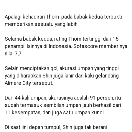
Apalagi kehadiran Thom pada babak kedua terbukti
memberikan sesuatu yang lebih.
Selama babak kedua, rating Thom tertinggi dari 15
penampil lainnya di Indonesia. Sofascore memberinya
nilai 7,7.
Selain menciptakan gol, akurasi umpan yang tinggi
yang diharapkan Shin juga lahir dari kaki gelandang
Almere City tersebut.
Dari 44 kali umpan, akurasinya adalah 91 persen, itu
sudah termasuk sembilan umpan jauh berhasil dari
11 kesempatan, dan juga satu umpan kunci.
Di saat lini depan tumpul, Shin juga tak berani