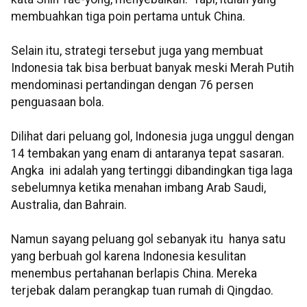
membuahkan tiga poin pertama untuk China.
Selain itu, strategi tersebut juga yang membuat
Indonesia tak bisa berbuat banyak meski Merah Putih
mendominasi pertandingan dengan 76 persen
penguasaan bola.
Dilihat dari peluang gol, Indonesia juga unggul dengan
14 tembakan yang enam di antaranya tepat sasaran.
Angka ini adalah yang tertinggi dibandingkan tiga laga
sebelumnya ketika menahan imbang Arab Saudi,
Australia, dan Bahrain.
Namun sayang peluang gol sebanyak itu hanya satu
yang berbuah gol karena Indonesia kesulitan
menembus pertahanan berlapis China. Mereka
terjebak dalam perangkap tuan rumah di Qingdao.