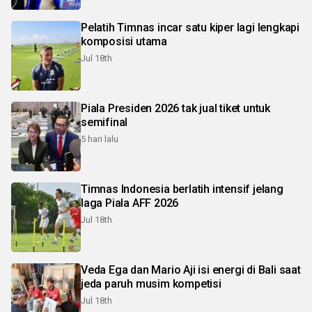
Pelatih Timnas incar satu kiper lagi lengkapi
komposisi utama
Jul 18th
Piala Presiden 2026 tak jual tiket untuk
semifinal
5 hari lalu
Timnas Indonesia berlatih intensif jelang
laga Piala AFF 2026
Jul 18th
Veda Ega dan Mario Aji isi energi di Bali saat
jeda paruh musim kompetisi
Jul 18th