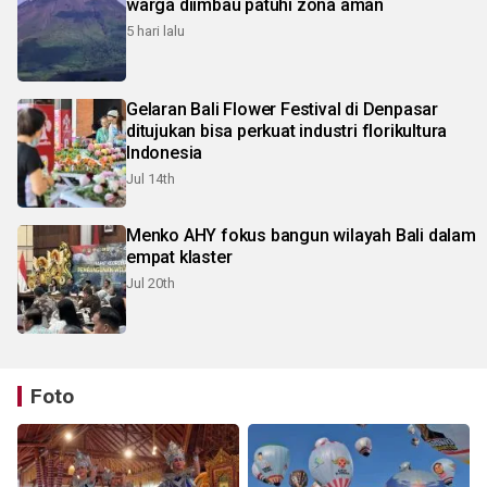
warga diimbau patuhi zona aman
5 hari lalu
Gelaran Bali Flower Festival di Denpasar
ditujukan bisa perkuat industri florikultura
Indonesia
Jul 14th
Menko AHY fokus bangun wilayah Bali dalam
empat klaster
Jul 20th
Foto