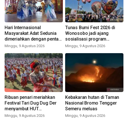
Hari Internasional
Tunas Bumi Fest 2026 di
Masyarakat Adat Sedunia
Wonosobo jadi ajang
dimeriahkan dengan pentas
sosialisasi program
seni budaya Bali
pemerintah lewat balon
Minggu, 9 Agustus 2026
Minggu, 9 Agustus 2026
udara
Ribuan penari meriahkan
Kebakaran hutan di Taman
Festival Tari Dug Dug Der
Nasional Bromo Tengger
menyambut HUT
Semeru meluas
Kemerdekaan
Minggu, 9 Agustus 2026
Minggu, 9 Agustus 2026