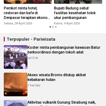
Pemkot minta hotel,
Bupati Badung sebut
restoran dan kafe di
fasilitas kesehatan tolok
R
Denpasar terapkan ekonomi
ukur pembangunan
sirkular
Selasa, 28 April 2026
Kamis, 9 April 2026
Terpopuler - Pariwisata
Koster minta pembangunan kawasan Batur
berkoordinasi dengan tokoh adat
Jul 31st
Akses wisata Bromo ditutup akibat
kebakaran hutan
1 hari lalu
Aktivitas vulkanik Gunung Sinabung naik,