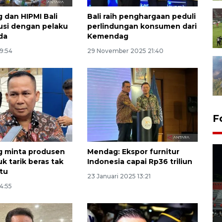
dan HIPMI Bali
Bali raih penghargaan peduli
kusi dengan pelaku
perlindungan konsumen dari
da
Kemendag
19:54
29 November 2025 21:40
F
 minta produsen
Mendag: Ekspor furnitur
k tarik beras tak
Indonesia capai Rp36 triliun
tu
23 Januari 2025 13:21
14:55
Tiga matra TNI unjuk
kemampuan tempur Perisai