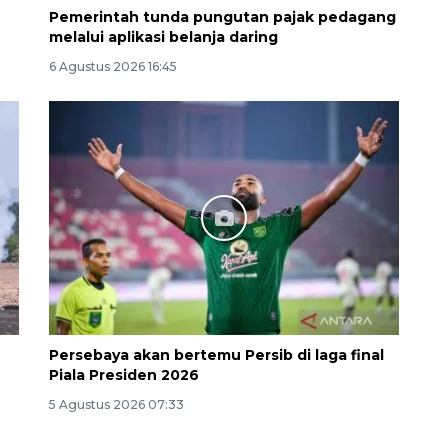
6
Pemerintah tunda pungutan pajak pedagang
melalui aplikasi belanja daring
6 Agustus 2026 16:45
132 ribu keluarga graduasi dari
kemiskinan
2026-08-07 06:45:00
Persebaya akan bertemu Persib di laga final
Piala Presiden 2026
5 Agustus 2026 07:33