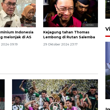
Trisila Nusantara dalam
latihan di Kepri
5 Agustus 2026 16:28
V
uminium Indonesia
Kejagung tahan Thomas
g melonjak di AS
Lembong di Rutan Salemba
 2024 09:19
29 Oktober 2024 23:17
Polisi tetapkan lima tersangka
pengeroyokan maling ayam di
Tabanan
27 Juli 2026 22:32
I