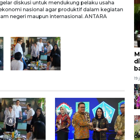
elar diskusi untuk mendukung pelaku usaha
Bali,
konomi nasional agar produktif dalam kegiatan
untuk
alam negeri maupun internasional. ANTARA
nasio
neger
M
d
b
19 