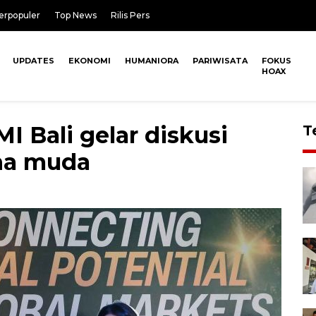
erpopuler
Top News
Rilis Pers
UPDATES
EKONOMI
HUMANIORA
PARIWISATA
FOKUS
HOAX
 Bali gelar diskusi
T
ha muda