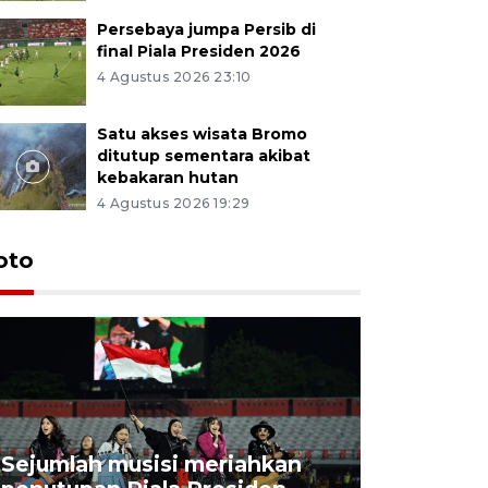
Persebaya jumpa Persib di
final Piala Presiden 2026
4 Agustus 2026 23:10
Satu akses wisata Bromo
ditutup sementara akibat
kebakaran hutan
4 Agustus 2026 19:29
Persebaya
oto
Presiden
pinalti l
7 Agustus 202
Sejumlah musisi meriahkan