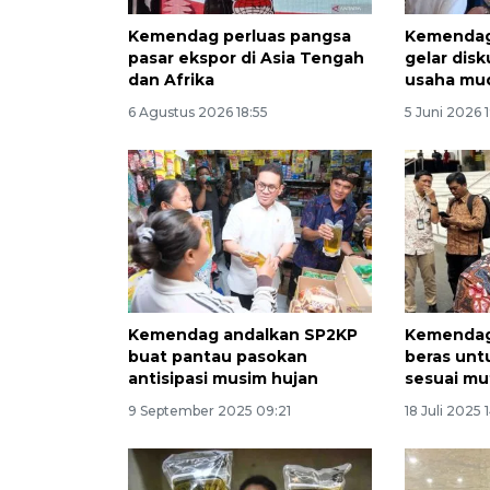
Kemendag perluas pangsa
Kemendag 
pasar ekspor di Asia Tengah
gelar dis
dan Afrika
usaha mu
6 Agustus 2026 18:55
5 Juni 2026 
Kemendag andalkan SP2KP
Kemendag
buat pantau pasokan
beras untu
antisipasi musim hujan
sesuai mu
9 September 2025 09:21
18 Juli 2025 