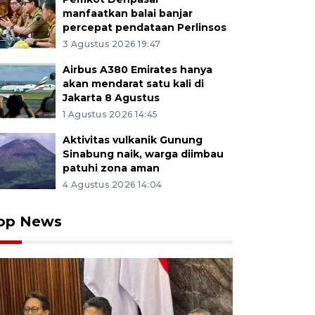
manfaatkan balai banjar
percepat pendataan Perlinsos
3 Agustus 2026 19:47
Airbus A380 Emirates hanya
akan mendarat satu kali di
Jakarta 8 Agustus
1 Agustus 2026 14:45
Aktivitas vulkanik Gunung
Sinabung naik, warga diimbau
patuhi zona aman
4 Agustus 2026 14:04
op News
 Menteri Perdagangan (Wamendag) Dyah Roro Esti Widya 
pingi Ketua Umum Badan Pengurus Daerah (BPD) Hi
esia (HIPMI) Provinsi Bali Agung Bagus Pratiksa Linggi
n pengusaha muda saat acara diskusi kelompok terfok