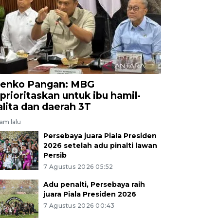
 Jumat (5/6/2026). Kementerian Perdagangan bersama H
 mendukung pelaku usaha muda sebagai motor peng
nal agar produktif dalam kegiatan bisnis dengan targe
i maupun internasional. ANTARA FOTO/Nyoman Hend
enko Pangan: MBG
iprioritaskan untuk ibu hamil-
alita dan daerah 3T
jam lalu
Persebaya juara Piala Presiden
2026 setelah adu pinalti lawan
Persib
7 Agustus 2026 05:52
Adu penalti, Persebaya raih
juara Piala Presiden 2026
7 Agustus 2026 00:43