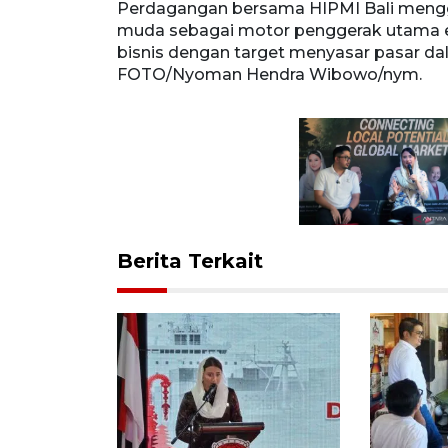
gelar diskusi
Perdagangan bersama HIPMI Bali mengg
konomi
muda sebagai motor penggerak utama e
sar dalam
bisnis dengan target menyasar pasar d
.
FOTO/Nyoman Hendra Wibowo/nym.
Berita Terkait