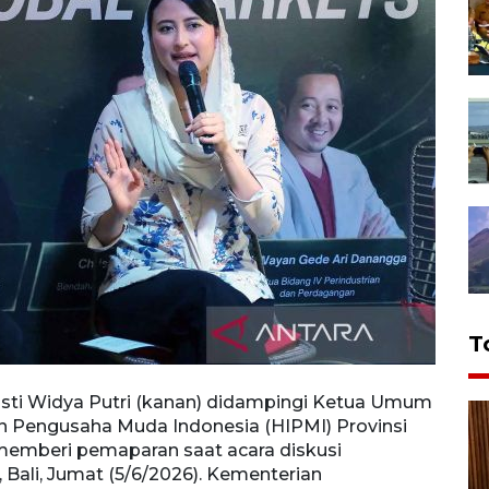
T
sti Widya Putri (kanan) didampingi Ketua Umum
Wakil
 Pengusaha Muda Indonesia (HIPMI) Provinsi
didam
) memberi pemaparan saat acara diskusi
Indon
Bali, Jumat (5/6/2026). Kementerian
denga