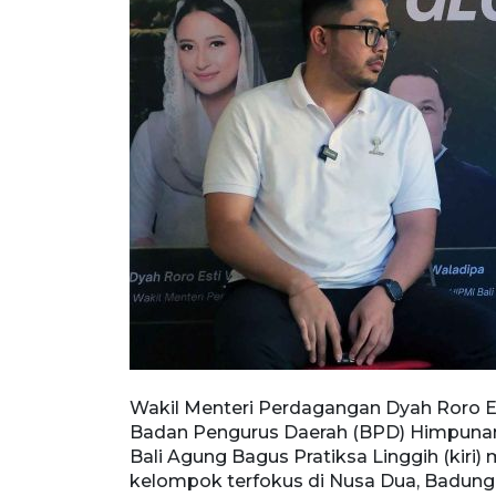
 kiri)
Wakil Menteri Perdagangan Dyah Roro E
saha Muda
Badan Pengurus Daerah (BPD) Himpunan
n) berbincang
Bali Agung Bagus Pratiksa Linggih (kiri
a, Badung,
kelompok terfokus di Nusa Dua, Badung, 