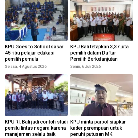
KPU Goes to School sasar
KPU Bali tetapkan 3,37 juta
45 ribu pelajar edukasi
pemilih dalam Daftar
pemilih pemula
Pemilih Berkelanjutan
Selasa, 4 Agustus 2026
Senin, 6 Juli 2026
S
KPU RI: Bali jadi contoh studi
KPU minta parpol siapkan
pemilu lintas negara karena
kader perempuan untuk
manajemen selalu baik
penuhi putusan MK