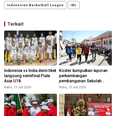
Indonesian Basketball League
IBL
Terkait
Indonesia vs India demi tiket
Koster kumpulkan laporan
langsung semifinal Piala
perkembangan
Asia U18
pembangunan Sekolah
Rakyat Karangasem
Rabu, 15 Juli 2026
Rabu, 15 Juli 2026