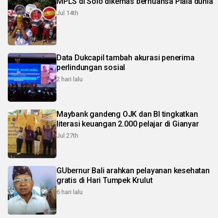
MPLS di Solo dikemas bernuansa Piala dunia
Jul 14th
Data Dukcapil tambah akurasi penerima
perlindungan sosial
2 hari lalu
Maybank gandeng OJK dan BI tingkatkan
literasi keuangan 2.000 pelajar di Gianyar
Jul 27th
GUbernur Bali arahkan pelayanan kesehatan
gratis di Hari Tumpek Krulut
6 hari lalu