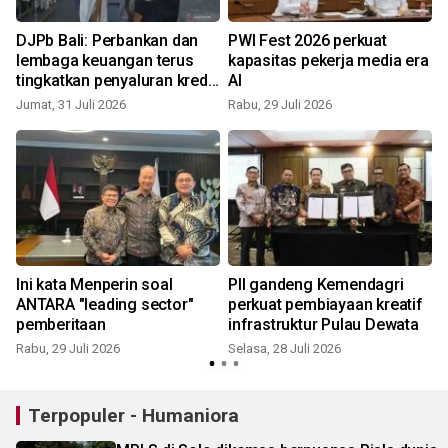
n
DJPb Bali: Perbankan dan
PWI Fest 2026 perkuat
a
lembaga keuangan terus
kapasitas pekerja media era
tingkatkan penyaluran kredit
AI
melalui KUR
Jumat, 31 Juli 2026
Rabu, 29 Juli 2026
J
Ini kata Menperin soal
PII gandeng Kemendagri
ANTARA "leading sector"
perkuat pembiayaan kreatif
pemberitaan
infrastruktur Pulau Dewata
Rabu, 29 Juli 2026
Selasa, 28 Juli 2026
R
Terpopuler - Humaniora