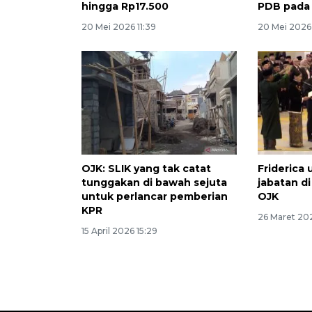
hingga Rp17.500
PDB pada
20 Mei 2026 11:39
20 Mei 2026 
OJK: SLIK yang tak catat
Friderica
tunggakan di bawah sejuta
jabatan d
untuk perlancar pemberian
OJK
KPR
26 Maret 20
15 April 2026 15:29