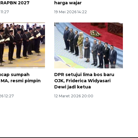
 RAPBN 2027
harga wajar
11:27
19 Mei 2026 14:22
 ucap sumpah
DPR setujui lima bos baru
i MA, resmi pimpin
OJK, Friderica Widyasari
Dewi jadi ketua
26 12:27
12 Maret 2026 20:00