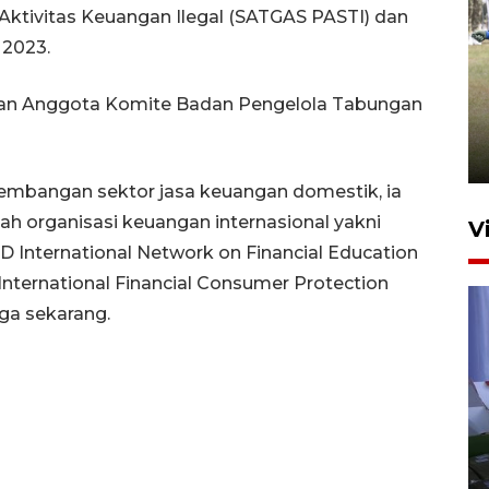
tivitas Keuangan Ilegal (SATGAS PASTI) dan
 2023.
Pemerintah tunda pungutan
pajak pedagang melalui
akan Anggota Komite Badan Pengelola Tabungan
aplikasi belanja daring
6 Agustus 2026 16:45
ngembangan sektor jasa keuangan domestik, ia
h organisasi keuangan internasional yakni
V
 International Network on Financial Education
International Financial Consumer Protection
ga sekarang.
Polisi tetapkan lima tersangka
pengeroyokan maling ayam di
Tabanan