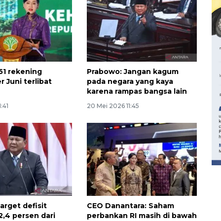
51 rekening
Prabowo: Jangan kagum
r Juni terlibat
pada negara yang kaya
karena rampas bangsa lain
1:41
20 Mei 2026 11:45
160 ribu sambungan baru
jaringan gas 2026
2026-08-07 18:00:00
arget defisit
CEO Danantara: Saham
2,4 persen dari
perbankan RI masih di bawah