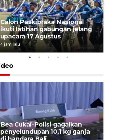
Calon Paskibraka Nasional
Sejumlah
ikuti latihan gabungan jelang
penutupa
upacara 17 Agustus
2026
4 jam lalu
7 Agustus 202
ideo
Bea Cukai-Polisi gagalkan
Pemerint
penyelundupan 10,1 kg ganja
pasar jen
di bandara Bali
internasi