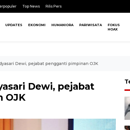
erpopuler
Top News
Rilis Pers
UPDATES
EKONOMI
HUMANIORA
PARIWISATA
FOKUS
HOAX
Widyasari Dewi, pejabat pengganti pimpinan OJK
T
yasari Dewi, pejabat
n OJK