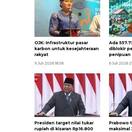
OJK: Infrastruktur pasar
Ada 557.7
karbon untuk kesejahteraan
diblokir pe
rakyat
penipuan
9 Juli 2026 18:58
6 Juli 2026 2
Presiden target nilai tukar
Prabowo t
rupiah di kisaran Rp16.800
maksimal 