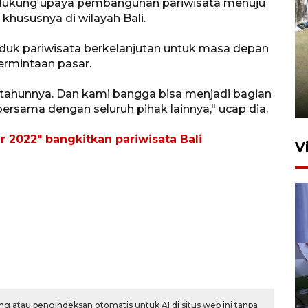
endukung upaya pembangunan pariwisata menuju
 khususnya di wilayah Bali.
k pariwisata berkelanjutan untuk masa depan
Pemerintah tunda pungutan
rmintaan pasar.
pajak pedagang melalui
aplikasi belanja daring
 tahunnya. Dan kami bangga bisa menjadi bagian
6 Agustus 2026 16:45
ersama dengan seluruh pihak lainnya," ucap dia.
r 2022" bangkitkan pariwisata Bali
V
Polisi tetapkan lima tersangka
pengeroyokan maling ayam di
Tabanan
g atau pengindeksan otomatis untuk AI di situs web ini tanpa