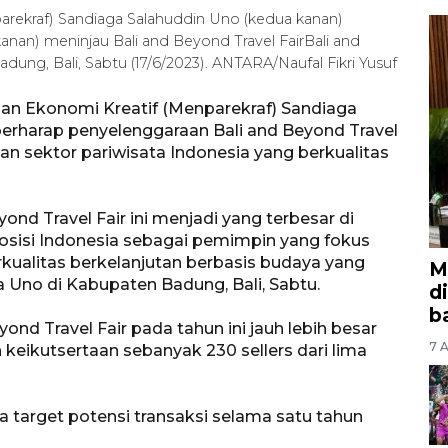
arekraf) Sandiaga Salahuddin Uno (kedua kanan)
kanan) meninjau Bali and Beyond Travel FairBali and
dung, Bali, Sabtu (17/6/2023). ANTARA/Naufal Fikri Yusuf
an Ekonomi Kreatif (Menparekraf) Sandiaga
erharap penyelenggaraan Bali and Beyond Travel
n sektor pariwisata Indonesia yang berkualitas
nd Travel Fair ini menjadi yang terbesar di
isi Indonesia sebagai pemimpin yang fokus
kualitas berkelanjutan berbasis budaya yang
M
 Uno di Kabupaten Badung, Bali, Sabtu.
d
b
nd Travel Fair pada tahun ini jauh lebih besar
7 A
eikutsertaan sebanyak 230 sellers dari lima
a target potensi transaksi selama satu tahun