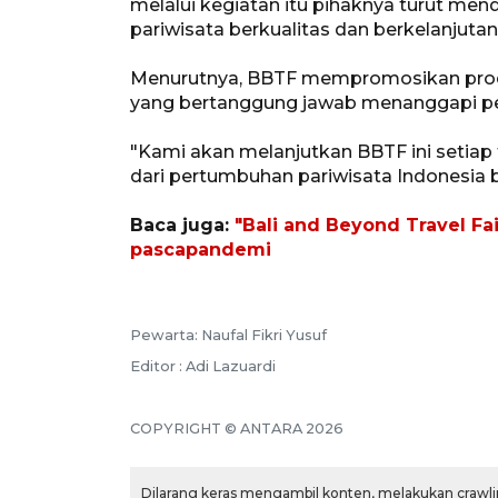
melalui kegiatan itu pihaknya turut m
pariwisata berkualitas dan berkelanjutan
Menurutnya, BBTF mempromosikan produ
yang bertanggung jawab menanggapi pe
"Kami akan melanjutkan BBTF ini setiap
dari pertumbuhan pariwisata Indonesia b
Baca juga:
"Bali and Beyond Travel Fai
pascapandemi
Pewarta: Naufal Fikri Yusuf
Editor : Adi Lazuardi
COPYRIGHT © ANTARA 2026
Dilarang keras mengambil konten, melakukan crawlin