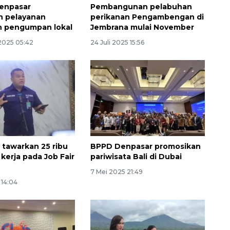
enpasar
Pembangunan pelabuhan
n pelayanan
perikanan Pengambengan di
n pengumpan lokal
Jembrana mulai November
2025 05:42
24 Juli 2025 15:56
160 ribu sambungan baru
jaringan gas 2026
tawarkan 25 ribu
BPPD Denpasar promosikan
kerja pada Job Fair
pariwisata Bali di Dubai
2026-08-07 18:00:00
7 Mei 2025 21:49
 14:04