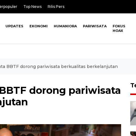
erpopuler
Top News
Rilis Pers
UPDATES
EKONOMI
HUMANIORA
PARIWISATA
FOKUS
HOAX
ta BBTF dorong pariwisata berkualitas berkelanjutan
T
BBTF dorong pariwisata
njutan