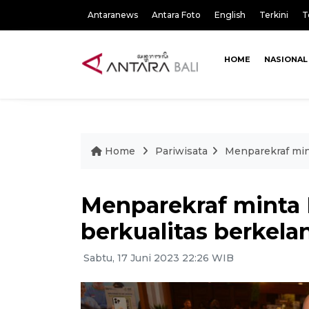
Antaranews
Antara Foto
English
Terkini
T
HOME
NASIONAL
Home
Pariwisata
Menparekraf min
Menparekraf minta 
berkualitas berkela
Sabtu, 17 Juni 2023 22:26 WIB