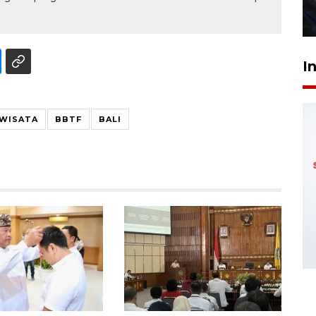
27 Juli 2026 22:32
I
IWISATA
BBTF
BALI