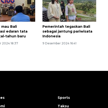
 mau Bali
Pemerintah tegaskan Bali
sasi edaran tata
sebagai jantung pariwisata
tal-tahun baru
Indonesia
 2024 18:37
9 Desember 2024 16:41
tes
Sports
omi
Taksu