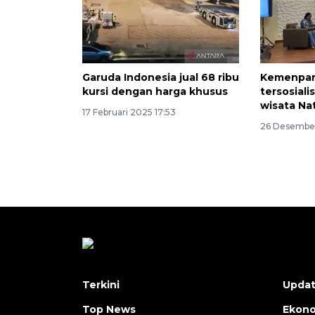
Garuda Indonesia jual 68 ribu
Kemenpar
kursi dengan harga khusus
tersosiali
wisata Na
17 Februari 2025 17:53
26 Desember
Terkini
Upda
Top News
Ekon