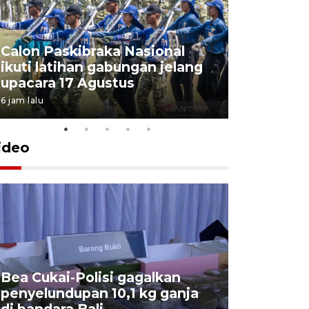
Calon Paskibraka Nasional
Sejumlah
ikuti latihan gabungan jelang
penutupa
upacara 17 Agustus
2026
6 jam lalu
7 Agustus 202
ideo
Bea Cukai-Polisi gagalkan
Pemerint
penyelundupan 10,1 kg ganja
pasar jen
di bandara Bali
internasi