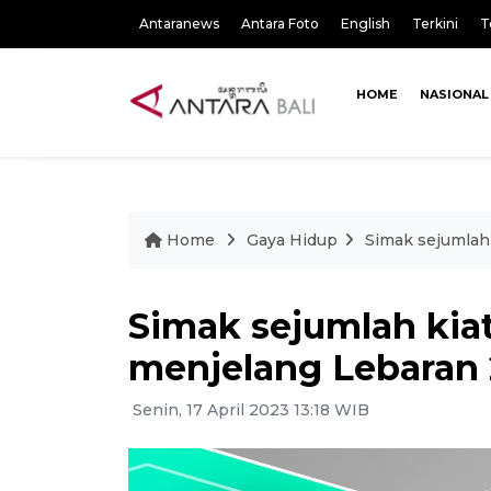
Antaranews
Antara Foto
English
Terkini
T
HOME
NASIONAL
Home
Gaya Hidup
Simak sejumlah
Simak sejumlah kia
menjelang Lebaran
Senin, 17 April 2023 13:18 WIB