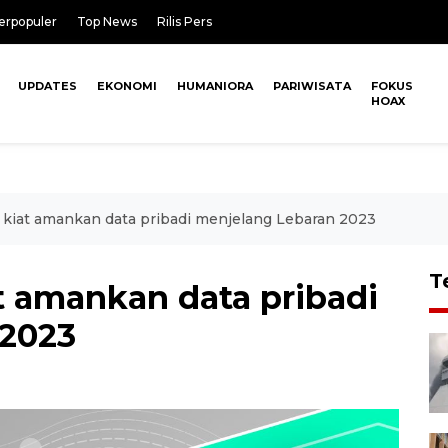
erpopuler
Top News
Rilis Pers
UPDATES
EKONOMI
HUMANIORA
PARIWISATA
FOKUS
HOAX
 kiat amankan data pribadi menjelang Lebaran 2023
T
t amankan data pribadi
 2023