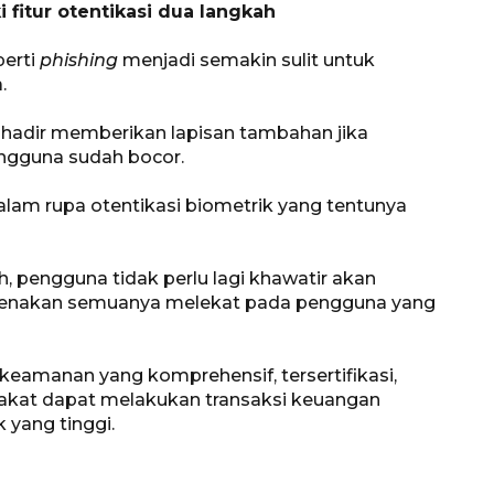
 fitur otentikasi dua langkah
perti
phishing
menjadi semakin sulit untuk
.
h hadir memberikan lapisan tambahan jika
gguna sudah bocor.
alam rupa otentikasi biometrik yang tentunya
ah, pengguna tidak perlu lagi khawatir akan
Waspadai penyakit saat
karenakan semuanya melekat pada pengguna yang
musim kemarau
2026-08-05 12:00:00
 keamanan yang komprehensif, tersertifikasi,
arakat dapat melakukan transaksi keuangan
 yang tinggi.