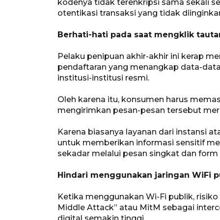
kodenya tidak terenkripsi sama sekali s
otentikasi transaksi yang tidak diingink
Berhati-hati pada saat mengklik tauta
Pelaku penipuan akhir-akhir ini kerap meng
pendaftaran yang menangkap data-dat
institusi-institusi resmi.
Oleh karena itu, konsumen harus memas
mengirimkan pesan-pesan tersebut merupa
Karena biasanya layanan dari instansi 
untuk memberikan informasi sensitif mel
sekadar melalui pesan singkat dan form i
Hindari menggunakan jaringan WiFi pu
Ketika menggunakan Wi-Fi publik, risiko
Middle Attack” atau MitM sebagai inter
digital semakin tinggi.