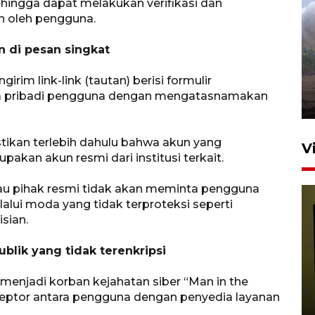
ehingga dapat melakukan verifikasi dan
an oleh pengguna.
Sebanyak 62 penumpang
selamat dari kebakaran KM
n di pesan singkat
Mutiara Sentosa II
irim link-link (tautan) berisi formulir
dikembalikan ke Surabaya
a pribadi pengguna dengan mengatasnamakan
4 Agustus 2026 19:23
tikan terlebih dahulu bahwa akun yang
V
kan akun resmi dari institusi terkait.
atau pihak resmi tidak akan meminta pengguna
alui moda yang tidak terproteksi seperti
sian.
blik yang tidak terenkripsi
Persiapan Skuad Garuda
 menjadi korban kejahatan siber “Man in the
jelang laga lawan Kamboja
ceptor antara pengguna dengan penyedia layanan
pada Piala AFF