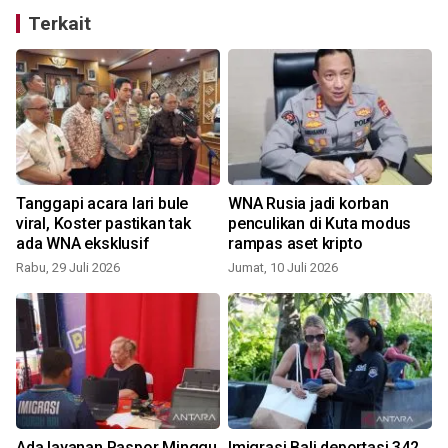
Terkait
Tanggapi acara lari bule
WNA Rusia jadi korban
viral, Koster pastikan tak
penculikan di Kuta modus
ada WNA eksklusif
rampas aset kripto
Rabu, 29 Juli 2026
Jumat, 10 Juli 2026
S
Ada layanan Paspor Minggu
Imigrasi Bali deportasi 342