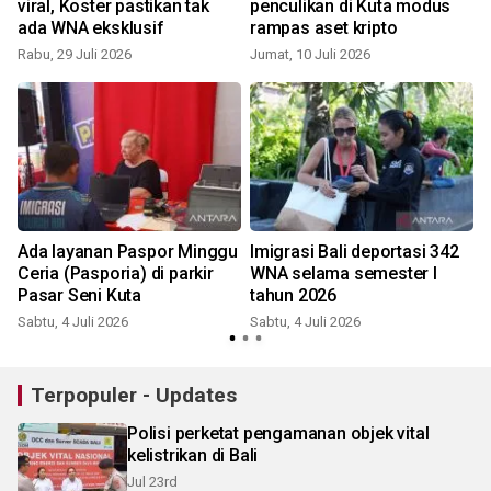
viral, Koster pastikan tak
penculikan di Kuta modus
ada WNA eksklusif
rampas aset kripto
Rabu, 29 Juli 2026
Jumat, 10 Juli 2026
S
Ada layanan Paspor Minggu
Imigrasi Bali deportasi 342
Ceria (Pasporia) di parkir
WNA selama semester I
Pasar Seni Kuta
tahun 2026
Sabtu, 4 Juli 2026
Sabtu, 4 Juli 2026
Terpopuler - Updates
Polisi perketat pengamanan objek vital
kelistrikan di Bali
Jul 23rd