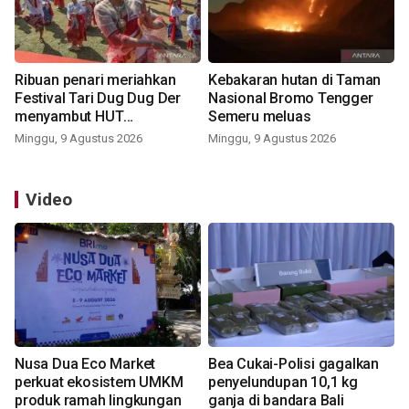
Ribuan penari meriahkan
Kebakaran hutan di Taman
Festival Tari Dug Dug Der
Nasional Bromo Tengger
menyambut HUT
Semeru meluas
Kemerdekaan
Minggu, 9 Agustus 2026
Minggu, 9 Agustus 2026
Video
Nusa Dua Eco Market
Bea Cukai-Polisi gagalkan
perkuat ekosistem UMKM
penyelundupan 10,1 kg
produk ramah lingkungan
ganja di bandara Bali