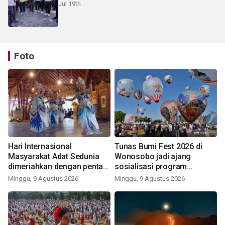
Jul 19th
Foto
Hari Internasional
Tunas Bumi Fest 2026 di
Masyarakat Adat Sedunia
Wonosobo jadi ajang
dimeriahkan dengan pentas
sosialisasi program
seni budaya Bali
pemerintah lewat balon
Minggu, 9 Agustus 2026
Minggu, 9 Agustus 2026
udara