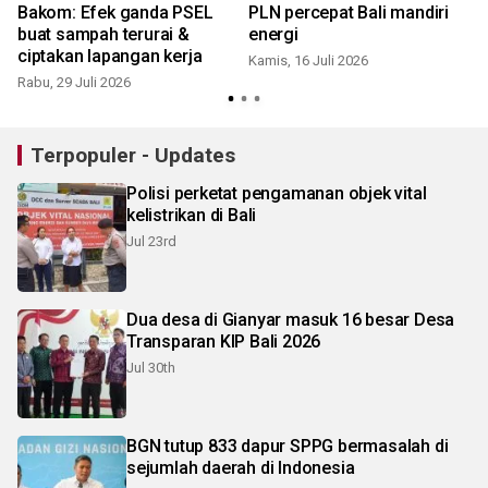
Bakom: Efek ganda PSEL
PLN percepat Bali mandiri
buat sampah terurai &
energi
ciptakan lapangan kerja
Kamis, 16 Juli 2026
S
Rabu, 29 Juli 2026
Terpopuler - Updates
Polisi perketat pengamanan objek vital
kelistrikan di Bali
Jul 23rd
Dua desa di Gianyar masuk 16 besar Desa
Transparan KIP Bali 2026
Jul 30th
BGN tutup 833 dapur SPPG bermasalah di
sejumlah daerah di Indonesia