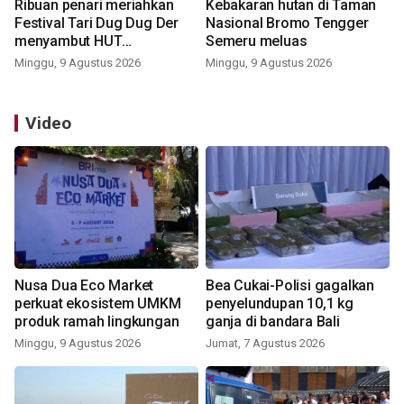
Ribuan penari meriahkan
Kebakaran hutan di Taman
Festival Tari Dug Dug Der
Nasional Bromo Tengger
menyambut HUT
Semeru meluas
Kemerdekaan
Minggu, 9 Agustus 2026
Minggu, 9 Agustus 2026
Video
Nusa Dua Eco Market
Bea Cukai-Polisi gagalkan
perkuat ekosistem UMKM
penyelundupan 10,1 kg
produk ramah lingkungan
ganja di bandara Bali
Minggu, 9 Agustus 2026
Jumat, 7 Agustus 2026