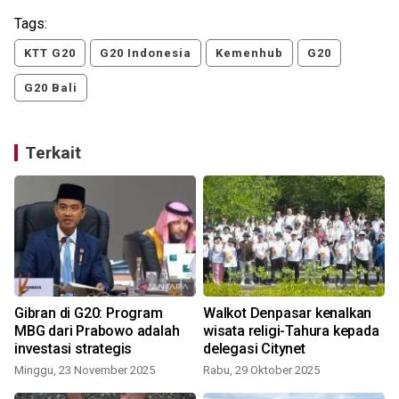
Tags:
KTT G20
G20 Indonesia
Kemenhub
G20
G20 Bali
Terkait
Gibran di G20: Program
Walkot Denpasar kenalkan
MBG dari Prabowo adalah
wisata religi-Tahura kepada
investasi strategis
delegasi Citynet
Minggu, 23 November 2025
Rabu, 29 Oktober 2025
S