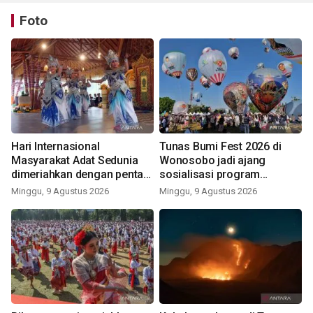
Foto
Hari Internasional
Tunas Bumi Fest 2026 di
Masyarakat Adat Sedunia
Wonosobo jadi ajang
dimeriahkan dengan pentas
sosialisasi program
seni budaya Bali
pemerintah lewat balon
Minggu, 9 Agustus 2026
Minggu, 9 Agustus 2026
udara