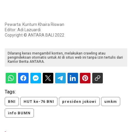
Pewarta: Kuntum Khaira Riswan
Editor: Adi Lazuardi
Copyright © ANTARA BALI 2022
Dilarang keras mengambil konten, melakukan crawling atau
pengindeksan otomatis untuk AI di situs web ini tanpa izin tertulis dari
Kantor Berita ANTARA.
Tags:
BNI
HUT ke-76 BNI
presiden jokowi
umkm
info BUMN