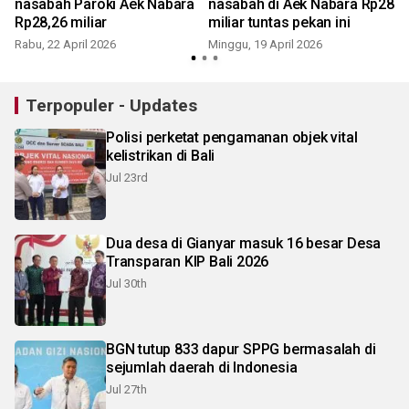
r
nasabah Paroki Aek Nabara
nasabah di Aek Nabara Rp28
Rp28,26 miliar
miliar tuntas pekan ini
S
Rabu, 22 April 2026
Minggu, 19 April 2026
Terpopuler - Updates
Polisi perketat pengamanan objek vital
kelistrikan di Bali
Jul 23rd
Dua desa di Gianyar masuk 16 besar Desa
Transparan KIP Bali 2026
Jul 30th
BGN tutup 833 dapur SPPG bermasalah di
sejumlah daerah di Indonesia
Jul 27th