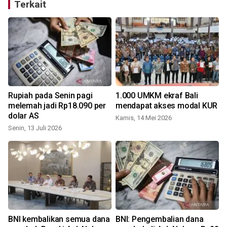
Terkait
Rupiah pada Senin pagi
1.000 UMKM ekraf Bali
melemah jadi Rp18.090 per
mendapat akses modal KUR
dolar AS
Kamis, 14 Mei 2026
Senin, 13 Juli 2026
M
BNI kembalikan semua dana
BNI: Pengembalian dana