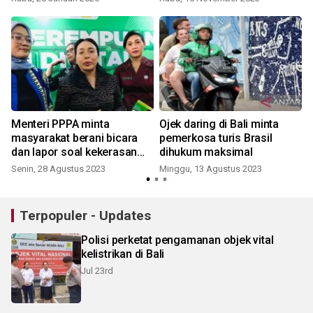
Menteri PPPA minta
Ojek daring di Bali minta
masyarakat berani bicara
pemerkosa turis Brasil
dan lapor soal kekerasan
dihukum maksimal
seksual
Senin, 28 Agustus 2023
Minggu, 13 Agustus 2023
S
Terpopuler - Updates
Polisi perketat pengamanan objek vital
kelistrikan di Bali
Jul 23rd