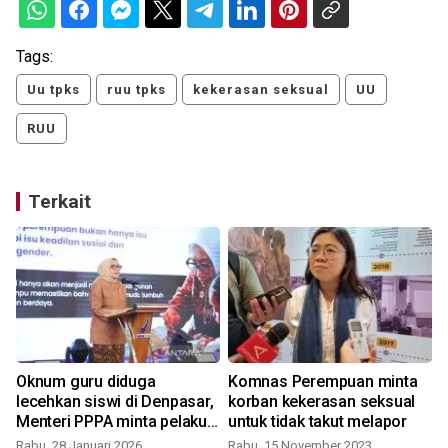
Tags:
Uu tpks
ruu tpks
kekerasan seksual
UU
RUU
Terkait
Oknum guru diduga
Komnas Perempuan minta
lecehkan siswi di Denpasar,
korban kekerasan seksual
Menteri PPPA minta pelaku
untuk tidak takut melapor
dihukum
Rabu, 28 Januari 2026
Rabu, 15 November 2023