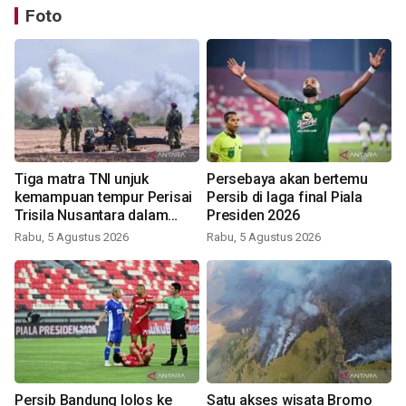
Foto
Tiga matra TNI unjuk
Persebaya akan bertemu
kemampuan tempur Perisai
Persib di laga final Piala
Trisila Nusantara dalam
Presiden 2026
latihan di Kepri
Rabu, 5 Agustus 2026
Rabu, 5 Agustus 2026
Persib Bandung lolos ke
Satu akses wisata Bromo