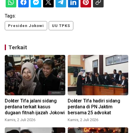
Tags:
Presiden Jokowi
UU TPKS
Terkait
Dokter Tifa jalani sidang
Dokter Tifa hadiri sidang
perdana terkait kasus
perdana di PN Jaktim
dugaan fitnah ijazah Jokowi
bersama 25 advokat
S
Kamis, 2 Juli 2026
Kamis, 2 Juli 2026