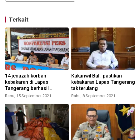
Terkait
14 jenazah korban
Kakanwil Bali: pastikan
kebakaran di Lapas
kebakaran Lapas Tangerang
Tangerang berhasil
tak terulang
diidentifikasi
Rabu, 15 September 2021
Rabu, 8 September 2021