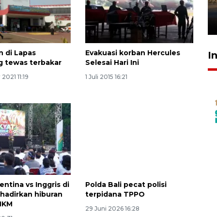
mangrove
26 Juli 2026 21:18
n di Lapas
Evakuasi korban Hercules
I
 tewas terbakar
Selesai Hari Ini
2021 11:19
1 Juli 2015 16:21
ntina vs Inggris di
Polda Bali pecat polisi
hadirkan hiburan
terpidana TPPO
MKM
29 Juni 2026 16:28