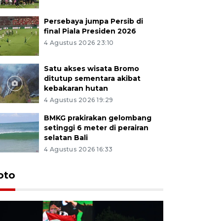
Persebaya jumpa Persib di
final Piala Presiden 2026
4 Agustus 2026 23:10
Satu akses wisata Bromo
ditutup sementara akibat
kebakaran hutan
4 Agustus 2026 19:29
BMKG prakirakan gelombang
setinggi 6 meter di perairan
selatan Bali
4 Agustus 2026 16:33
Persebaya
oto
Presiden
pinalti l
5 jam lalu