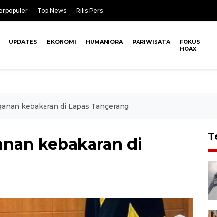
erpopuler
Top News
Rilis Pers
UPDATES
EKONOMI
HUMANIORA
PARIWISATA
FOKUS
HOAX
ganan kebakaran di Lapas Tangerang
T
anan kebakaran di