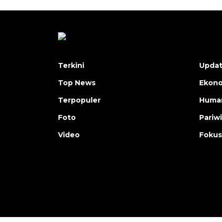
Terkini
Upda
Top News
Ekon
Terpopuler
Human
Foto
Pariw
Video
Fokus