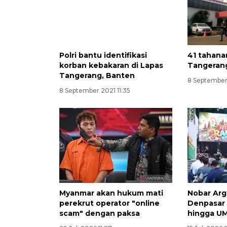
Polri bantu identifikasi
41 tahana
korban kebakaran di Lapas
Tangerang
Tangerang, Banten
8 September 
8 September 2021 11:35
Myanmar akan hukum mati
Nobar Arge
perekrut operator "online
Denpasar 
scam" dengan paksa
hingga U