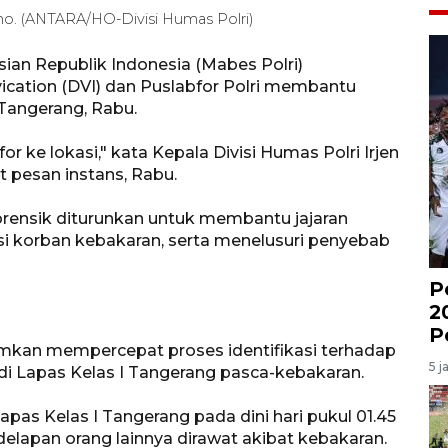
ono. (ANTARA/HO-Divisi Humas Polri)
ian Republik Indonesia (Mabes Polri)
ication (DVI) dan Puslabfor Polri membantu
Tangerang, Rabu.
for ke lokasi," kata Kepala Divisi Humas Polri Irjen
t pesan instans, Rabu.
orensik diturunkan untuk membantu jajaran
i korban kebakaran, serta menelusuri penyebab
P
2
P
imkan mempercepat proses identifikasi terhadap
5 j
i Lapas Kelas I Tangerang pasca-kebakaran.
as Kelas I Tangerang pada dini hari pukul 01.45
lapan orang lainnya dirawat akibat kebakaran.