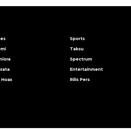
tes
Sports
omi
Taksu
iora
Spectrum
isata
Entertainment
 Hoax
Rilis Pers