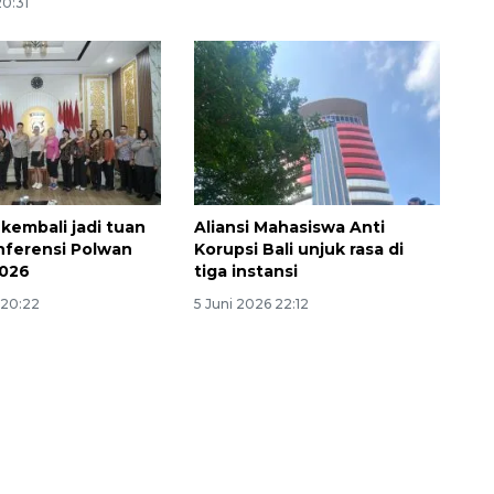
20:31
 kembali jadi tuan
Aliansi Mahasiswa Anti
ferensi Polwan
Korupsi Bali unjuk rasa di
2026
tiga instansi
 20:22
5 Juni 2026 22:12
Vaksin HPV untuk siswa laki-
laki
2026-08-06 06:30:00