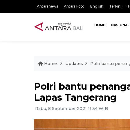
Antaranews
Antara Foto
English
Terkini
T
HOME
NASIONAL
Home
Updates
Polri bantu penan
Polri bantu penang
Lapas Tangerang
Rabu, 8 September 2021 11:34 WIB