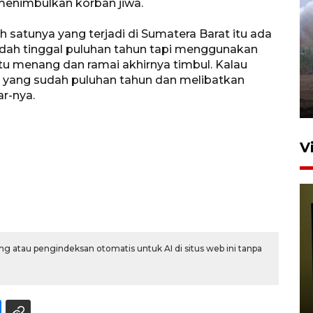
enimbulkan korban jiwa.
Sebanyak 62 penumpang
h satunya yang terjadi di Sumatera Barat itu ada
selamat dari kebakaran KM
udah tinggal puluhan tahun tapi menggunakan
Mutiara Sentosa II
satu menang dan ramai akhirnya timbul. Kalau
ah yang sudah puluhan tahun dan melibatkan
dikembalikan ke Surabaya
ar-nya.
4 Agustus 2026 19:23
V
g atau pengindeksan otomatis untuk AI di situs web ini tanpa
Persiapan Skuad Garuda
jelang laga lawan Kamboja
pada Piala AFF