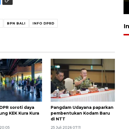
23 Juli 2026 19:12
BPN BALI
INFO DPRD
I
 DPR soroti daya
Pangdam Udayana paparkan
kung KEK Kura Kura
pembentukan Kodam Baru
di NTT
 20:05
25 Juli 2026 07:11