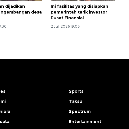
an dijadikan
Ini fasilitas yang disiapkan
engembangan desa
pemerintah tarik investor
Pusat Finansial
8:30
2 Juli 2026 19:06
tes
Sports
omi
Taksu
iora
Spectrum
isata
Entertainment