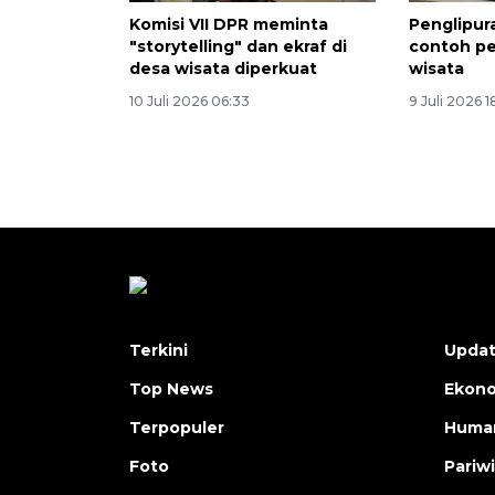
Komisi VII DPR meminta
Penglipur
"storytelling" dan ekraf di
contoh p
desa wisata diperkuat
wisata
10 Juli 2026 06:33
9 Juli 2026 1
Terkini
Upda
Top News
Ekon
Terpopuler
Human
Foto
Pariw