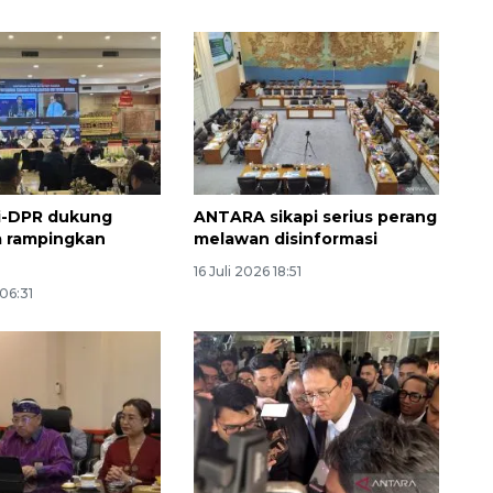
i-DPR dukung
ANTARA sikapi serius perang
a rampingkan
melawan disinformasi
16 Juli 2026 18:51
Sinyal positif perekonomian
 06:31
Indonesia
2026-08-05 15:00:00