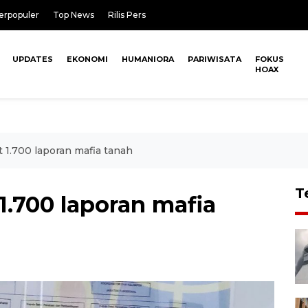
erpopuler
Top News
Rilis Pers
UPDATES
EKONOMI
HUMANIORA
PARIWISATA
FOKUS
HOAX
t 1.700 laporan mafia tanah
T
1.700 laporan mafia