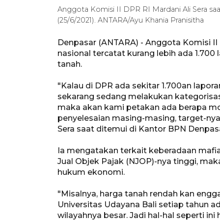
Anggota Komisi II DPR RI Mardani Ali Sera s
(25/6/2021). ANTARA/Ayu Khania Pranisitha
Denpasar (ANTARA) - Anggota Komisi II 
nasional tercatat kurang lebih ada 1.700
tanah.
"Kalau di DPR ada sekitar 1.700an lapo
sekarang sedang melakukan kategorisas
maka akan kami petakan ada berapa mod
penyelesaian masing-masing, target-nya
Sera saat ditemui di Kantor BPN Denpasar
Ia mengatakan terkait keberadaan mafia 
Jual Objek Pajak (NJOP)-nya tinggi, maka 
hukum ekonomi.
"Misalnya, harga tanah rendah kan enggak
Universitas Udayana Bali setiap tahun 
wilayahnya besar. Jadi hal-hal seperti i