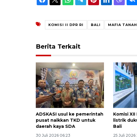
KOMISI II DPR RI
BALI
MAFIA TANAH
Berita Terkait
ADSKASI usul ke pemerintah
Komisi XII
pusat naikkan TKD untuk
listrik du
daerah kaya SDA
Bali
30 Juli 2026 06:23
25 Juli 2026