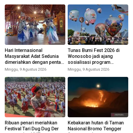
Hari Internasional
Tunas Bumi Fest 2026 di
Masyarakat Adat Sedunia
Wonosobo jadi ajang
dimeriahkan dengan pentas
sosialisasi program
seni budaya Bali
pemerintah lewat balon
Minggu, 9 Agustus 2026
Minggu, 9 Agustus 2026
udara
Ribuan penari meriahkan
Kebakaran hutan di Taman
Festival Tari Dug Dug Der
Nasional Bromo Tengger