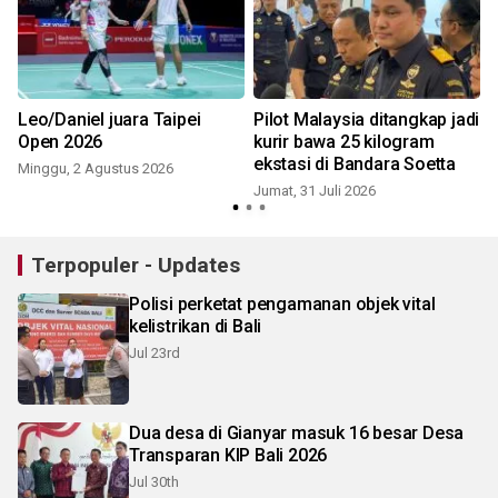
Leo/Daniel juara Taipei
Pilot Malaysia ditangkap jadi
Open 2026
kurir bawa 25 kilogram
ekstasi di Bandara Soetta
Minggu, 2 Agustus 2026
S
Jumat, 31 Juli 2026
Terpopuler - Updates
Polisi perketat pengamanan objek vital
kelistrikan di Bali
Jul 23rd
Dua desa di Gianyar masuk 16 besar Desa
Transparan KIP Bali 2026
Jul 30th