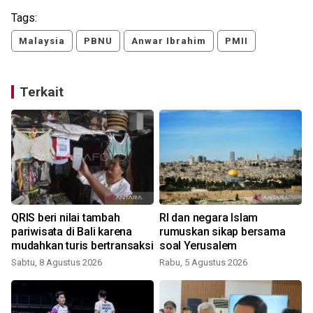
Tags:
Malaysia
PBNU
Anwar Ibrahim
PMII
Terkait
QRIS beri nilai tambah
RI dan negara Islam
pariwisata di Bali karena
rumuskan sikap bersama
mudahkan turis bertransaksi
soal Yerusalem
Sabtu, 8 Agustus 2026
Rabu, 5 Agustus 2026
S