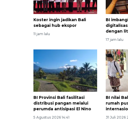
Koster ingin jadikan Bali
BI imbang
sebagai hub ekspor
digitalis
dengan lit
11 jam lalu
17 jam lalu
BI Provinsi Bali fasilitasi
BI nilai Ba
distribusi pangan melalui
rumah pus
perumda antisipasi El Nino
internasi
5 Agustus 2026 14:41
31 Juli 2026 