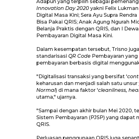
Adapun yang terpilih sebagai pemenang
Innovation Day 2020
yakni Felix Lukman
Digital Masa Kini; Sera Ayu Supra Rendr
Bisa Pakai QRIS; Anak Agung Ngurah Mic
Belanja Praktis dengan QRIS, dan I Dew
Pembayaran Digital Masa Kini.
Dalam kesempatan tersebut, Trisno ju
standarisasi
QR Code
Pembayaran yang m
pembayaran berbasis digital menggun
"Digitalisasi transaksi yang bersifat '
cont
keharusan dan menjadi salah satu unsur
Normal
) di mana faktor '
cleanliness, hea
utama," ujarnya.
"Sampai dengan akhir bulan Mei 2020, te
Sistem Pembayaran (PJSP) yang dapat 
QRIS.
Perluasan penggunaan QRIS juga senantia