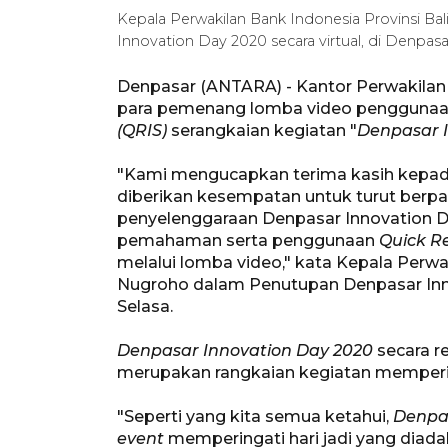
Kepala Perwakilan Bank Indonesia Provinsi B
Innovation Day 2020 secara virtual, di Denpas
Denpasar (ANTARA) - Kantor Perwakila
para pemenang lomba video pengguna
(QRIS)
serangkaian kegiatan "
Denpasar 
"Kami mengucapkan terima kasih kepad
diberikan kesempatan untuk turut berpar
penyelenggaraan Denpasar Innovation 
pemahaman serta penggunaan
Quick R
melalui lomba video," kata Kepala Perwak
Nugroho dalam Penutupan Denpasar Innov
Selasa.
Denpasar Innovation Day 2020
secara r
merupakan rangkaian kegiatan memperin
"Seperti yang kita semua ketahui,
Denpas
event
memperingati hari jadi yang diad