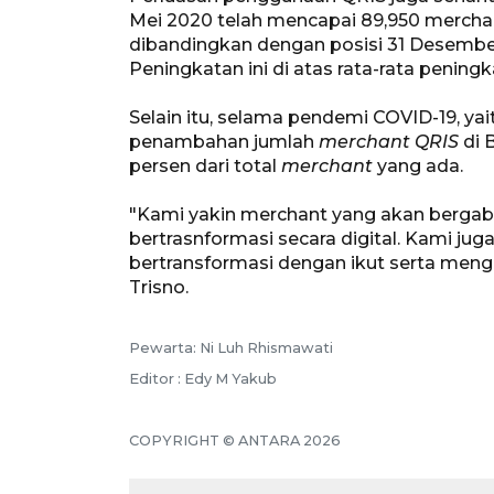
Mei 2020 telah mencapai 89,950 mercha
dibandingkan dengan posisi 31 Desember
Peningkatan ini di atas rata-rata pening
Selain itu, selama pendemi COVID-19, yai
penambahan jumlah
merchant QRIS
di 
persen dari total
merchant
yang ada.
"Kami yakin merchant yang akan bergab
bertrasnformasi secara digital. Kami j
bertransformasi dengan ikut serta meng
Trisno.
Pewarta: Ni Luh Rhismawati
Editor : Edy M Yakub
COPYRIGHT © ANTARA 2026