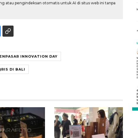
g atau pengindeksan otomatis untuk AI di situs web ini tanpa
DENPASAR INNOVATION DAY
QRIS DI BALI
Vaksin HPV untuk siswa laki-
laki
2026-08-06 06:30:00