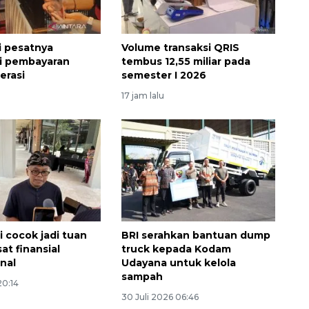
i pesatnya
Volume transaksi QRIS
asi pembayaran
tembus 12,55 miliar pada
erasi
semester I 2026
17 jam lalu
li cocok jadi tuan
BRI serahkan bantuan dump
at finansial
truck kepada Kodam
onal
Udayana untuk kelola
sampah
20:14
30 Juli 2026 06:46