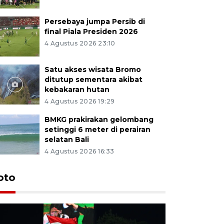
Persebaya jumpa Persib di
final Piala Presiden 2026
4 Agustus 2026 23:10
Satu akses wisata Bromo
ditutup sementara akibat
kebakaran hutan
4 Agustus 2026 19:29
BMKG prakirakan gelombang
setinggi 6 meter di perairan
selatan Bali
4 Agustus 2026 16:33
Persebaya
oto
Presiden
pinalti l
6 jam lalu