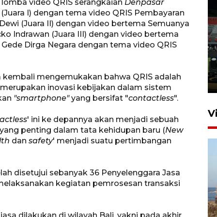
 lomba video QRIS serangkaian
Denpasar
 (Juara I) dengan tema video QRIS Pembayaran
a Dewi (Juara II) dengan video bertema Semuanya
Tiga matra TNI unjuk
ko Indrawan (Juara III) dengan video bertema
kemampuan tempur Perisai
a Gede Dirga Negara dengan tema video QRIS
Trisila Nusantara dalam
latihan di Kepri
ga kembali mengemukakan bahwa QRIS adalah
5 Agustus 2026 16:28
erupakan inovasi kebijakan dalam sistem
akan
"smartphone"
yang bersifat "
contactless
".
V
actless
' ini ke depannya akan menjadi sebuah
 yang penting dalam tata kehidupan baru (
New
lth
dan
safety
' menjadi suatu pertimbangan
lah disetujui sebanyak 36 Penyelenggara Jasa
melaksanakan kegiatan pemrosesan transaksi
Kemen LH, KKP, dan Gubernur
Bali tanam ribuan bibit
sa dilakukan di wilayah Bali, yakni pada akhir