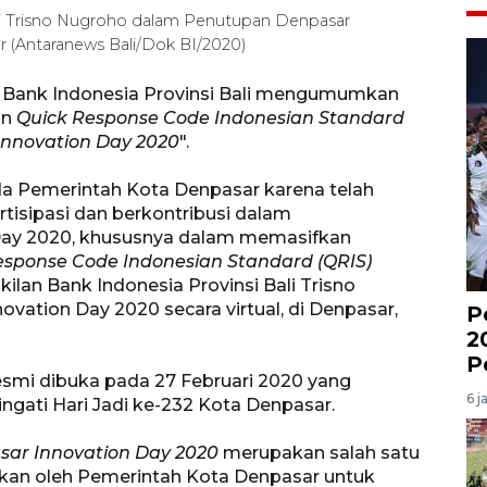
ali Trisno Nugroho dalam Penutupan Denpasar
ar (Antaranews Bali/Dok BI/2020)
n Bank Indonesia Provinsi Bali mengumumkan
an
Quick Response Code Indonesian Standard
Innovation Day 2020
".
a Pemerintah Kota Denpasar karena telah
tisipasi dan berkontribusi dalam
Day 2020, khususnya dalam memasifkan
esponse Code Indonesian Standard (QRIS)
ilan Bank Indonesia Provinsi Bali Trisno
ation Day 2020 secara virtual, di Denpasar,
P
2
P
esmi dibuka pada 27 Februari 2020 yang
6 j
gati Hari Jadi ke-232 Kota Denpasar.
ar Innovation Day 2020
merupakan salah satu
akan oleh Pemerintah Kota Denpasar untuk