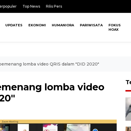
erpopuler
Top News
Rilis Pers
UPDATES
EKONOMI
HUMANIORA
PARIWISATA
FOKUS
HOAX
pemenang lomba video QRIS dalam "DID 2020"
T
emenang lomba video
20"