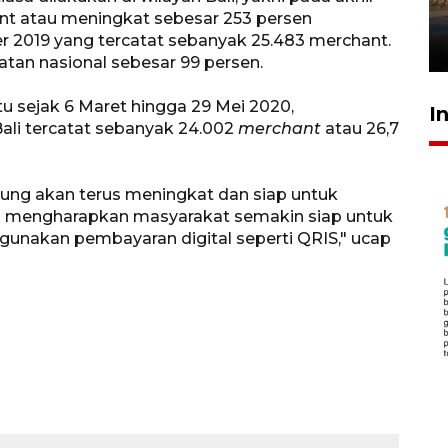
mangrove
nt atau meningkat sebesar 253 persen
 2019 yang tercatat sebanyak 25.483 merchant.
26 Juli 2026 21:18
katan nasional sebesar 99 persen.
tu sejak 6 Maret hingga 29 Mei 2020,
I
Bali tercatat sebanyak 24.002
merchant
atau 26,7
ung akan terus meningkat dan siap untuk
uga mengharapkan masyarakat semakin siap untuk
gunakan pembayaran digital seperti QRIS," ucap