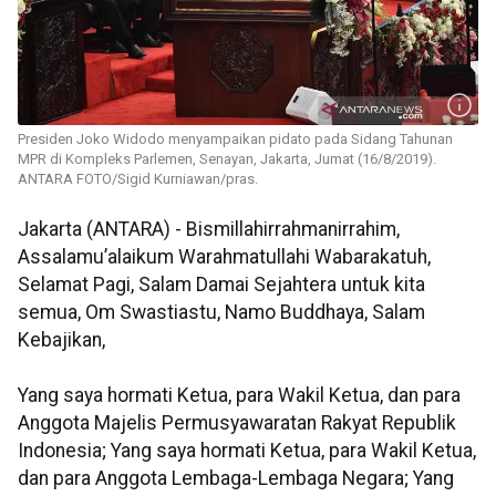
Presiden Joko Widodo menyampaikan pidato pada Sidang Tahunan
MPR di Kompleks Parlemen, Senayan, Jakarta, Jumat (16/8/2019).
ANTARA FOTO/Sigid Kurniawan/pras.
Jakarta (ANTARA) - Bismillahirrahmanirrahim,
Assalamu’alaikum Warahmatullahi Wabarakatuh,
Selamat Pagi, Salam Damai Sejahtera untuk kita
semua, Om Swastiastu, Namo Buddhaya, Salam
Kebajikan,
Yang saya hormati Ketua, para Wakil Ketua, dan para
Anggota Majelis Permusyawaratan Rakyat Republik
Indonesia; Yang saya hormati Ketua, para Wakil Ketua,
dan para Anggota Lembaga-Lembaga Negara; Yang