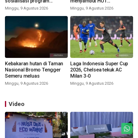
sosialisasi program
menyambut HUT
pemerintah lewat balon
Kemerdekaan
Minggu, 9 Agustus 2026
Minggu, 9 Agustus 2026
udara
Kebakaran hutan di Taman
Laga Indonesia Super Cup
Nasional Bromo Tengger
2026, Chelsea tekuk AC
Semeru meluas
Milan 3-0
Minggu, 9 Agustus 2026
Minggu, 9 Agustus 2026
Video