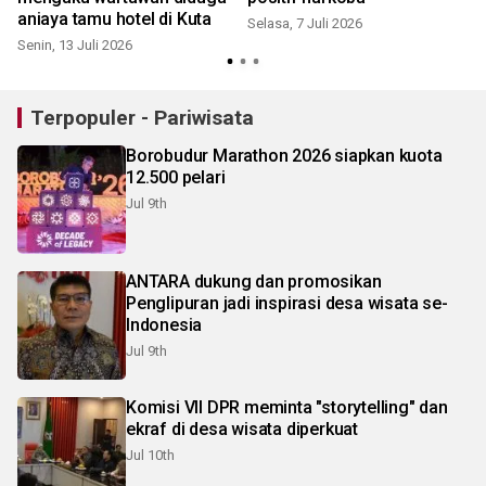
aniaya tamu hotel di Kuta
Selasa, 7 Juli 2026
Senin, 13 Juli 2026
S
Terpopuler - Pariwisata
Borobudur Marathon 2026 siapkan kuota
12.500 pelari
Jul 9th
ANTARA dukung dan promosikan
Penglipuran jadi inspirasi desa wisata se-
Indonesia
Jul 9th
Komisi VII DPR meminta "storytelling" dan
ekraf di desa wisata diperkuat
Jul 10th