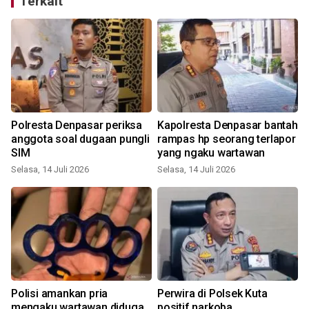
Terkait
n
Polresta Denpasar periksa
Kapolresta Denpasar bantah
anggota soal dugaan pungli
rampas hp seorang terlapor
SIM
yang ngaku wartawan
Selasa, 14 Juli 2026
Selasa, 14 Juli 2026
J
Polisi amankan pria
Perwira di Polsek Kuta
mengaku wartawan diduga
positif narkoba