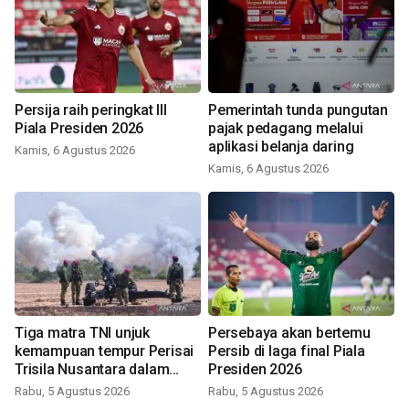
Persija raih peringkat III
Pemerintah tunda pungutan
Piala Presiden 2026
pajak pedagang melalui
aplikasi belanja daring
Kamis, 6 Agustus 2026
Kamis, 6 Agustus 2026
Tiga matra TNI unjuk
Persebaya akan bertemu
kemampuan tempur Perisai
Persib di laga final Piala
Trisila Nusantara dalam
Presiden 2026
latihan di Kepri
Rabu, 5 Agustus 2026
Rabu, 5 Agustus 2026