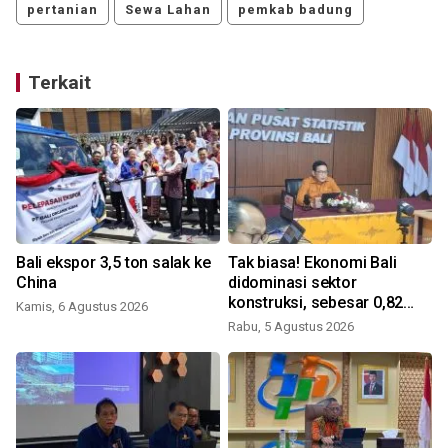
pertanian
Sewa Lahan
pemkab badung
Terkait
Bali ekspor 3,5 ton salak ke
Tak biasa! Ekonomi Bali
China
didominasi sektor
konstruksi, sebesar 0,82
Kamis, 6 Agustus 2026
persen
Rabu, 5 Agustus 2026