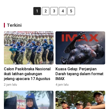
1
2
3
4
5
Terkini
Calon Paskibraka Nasional
Kuasa Gelap: Perjanjian
ikuti latihan gabungan
Darah tayang dalam format
jelang upacara 17 Agustus
IMAX
2 jam lalu
4 jam lalu