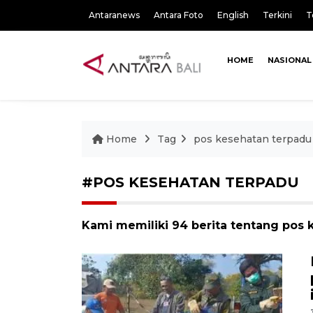
Antaranews
Antara Foto
English
Terkini
T
HOME
NASIONAL
Home
Tag
pos kesehatan terpadu
#POS KESEHATAN TERPADU
Kami memiliki 94 berita tentang pos 