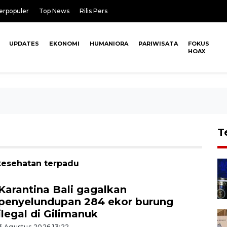
erpopuler
Top News
Rilis Pers
UPDATES
EKONOMI
HUMANIORA
PARIWISATA
FOKUS
HOAX
T
kesehatan terpadu
Karantina Bali gagalkan
penyelundupan 284 ekor burung
ilegal di Gilimanuk
3 Agustus 2026 13:22