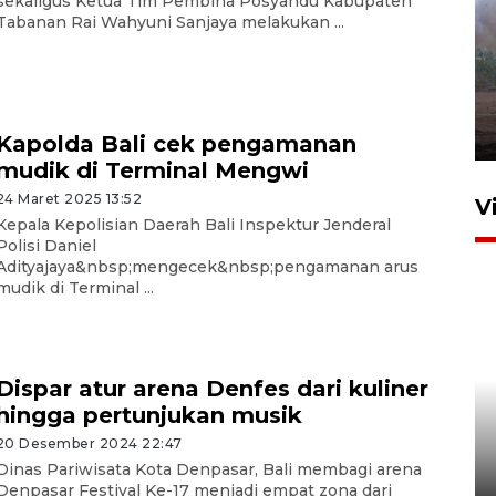
sekaligus Ketua Tim Pembina Posyandu Kabupaten
Tabanan Rai Wahyuni Sanjaya melakukan ...
Sebanyak 62 penumpang
selamat dari kebakaran KM
Mutiara Sentosa II
dikembalikan ke Surabaya
4 Agustus 2026 19:23
Kapolda Bali cek pengamanan
mudik di Terminal Mengwi
24 Maret 2025 13:52
V
Kepala Kepolisian Daerah Bali Inspektur Jenderal
Polisi Daniel
Adityajaya&nbsp;mengecek&nbsp;pengamanan arus
mudik di Terminal ...
Dispar atur arena Denfes dari kuliner
Persiapan Skuad Garuda
hingga pertunjukan musik
jelang laga lawan Kamboja
20 Desember 2024 22:47
pada Piala AFF
Dinas Pariwisata Kota Denpasar, Bali membagi arena
Denpasar Festival Ke-17 menjadi empat zona dari
23 Juli 2026 19:12