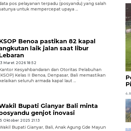
data pos pelayanan terpadu (posyandu) yang salah
satunya untuk mempercepat upaya ...
KSOP Benoa pastikan 82 kapal
angkutan laik jalan saat libur
Lebaran
13 Maret 2026 18:52
Kantor Kesyahbandaran dan Otoritas Pelabuhan
(KSOP) Kelas II Benoa, Denpasar, Bali memastikan
P
kelaikan seluruh armada kapal laut ...
P
4 
Wakil Bupati Gianyar Bali minta
posyandu genjot inovasi
15 Oktober 2025 21:13
Wakil Bupati Gianyar, Bali, Anak Agung Gde Mayun