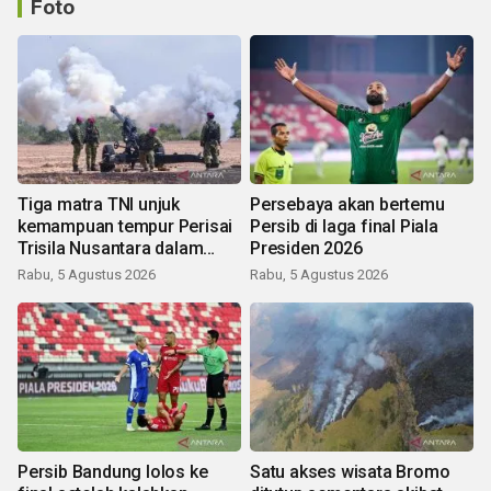
Foto
Tiga matra TNI unjuk
Persebaya akan bertemu
kemampuan tempur Perisai
Persib di laga final Piala
Trisila Nusantara dalam
Presiden 2026
latihan di Kepri
Rabu, 5 Agustus 2026
Rabu, 5 Agustus 2026
Persib Bandung lolos ke
Satu akses wisata Bromo