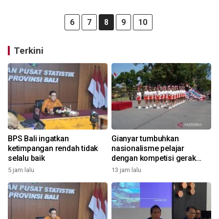
6
7
8
9
10
Terkini
BPS Bali ingatkan
Gianyar tumbuhkan
ketimpangan rendah tidak
nasionalisme pelajar
selalu baik
dengan kompetisi gerak
jalan
5 jam lalu
13 jam lalu