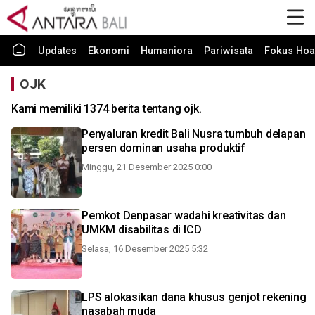
Updates
Ekonomi
Humaniora
Pariwisata
Fokus Hoa
OJK
Kami memiliki 1374 berita tentang ojk.
Penyaluran kredit Bali Nusra tumbuh delapan
persen dominan usaha produktif
Minggu, 21 Desember 2025 0:00
Pemkot Denpasar wadahi kreativitas dan
UMKM disabilitas di ICD
Selasa, 16 Desember 2025 5:32
LPS alokasikan dana khusus genjot rekening
nasabah muda