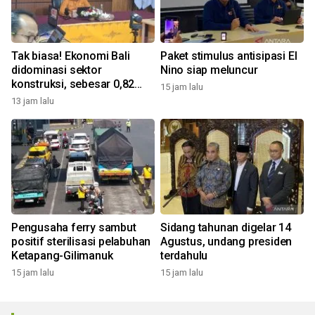
Tak biasa! Ekonomi Bali
Paket stimulus antisipasi El
didominasi sektor
Nino siap meluncur
konstruksi, sebesar 0,82
15 jam lalu
persen
13 jam lalu
Pengusaha ferry sambut
Sidang tahunan digelar 14
positif sterilisasi pelabuhan
Agustus, undang presiden
Ketapang-Gilimanuk
terdahulu
15 jam lalu
15 jam lalu