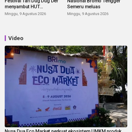
Festival Tari Dug Dug Der
Nasional Bromo Tengger
menyambut HUT
Semeru meluas
Kemerdekaan
Minggu, 9 Agustus 2026
Minggu, 9 Agustus 2026
Video
Nusa Dua Eco Market perkuat ekosistem UMKM produk