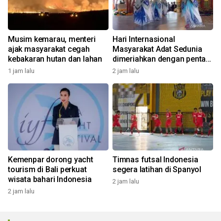
Musim kemarau, menteri
Hari Internasional
ajak masyarakat cegah
Masyarakat Adat Sedunia
kebakaran hutan dan lahan
dimeriahkan dengan pentas
seni budaya Bali
1 jam lalu
2 jam lalu
Kemenpar dorong yacht
Timnas futsal Indonesia
tourism di Bali perkuat
segera latihan di Spanyol
wisata bahari Indonesia
2 jam lalu
2 jam lalu