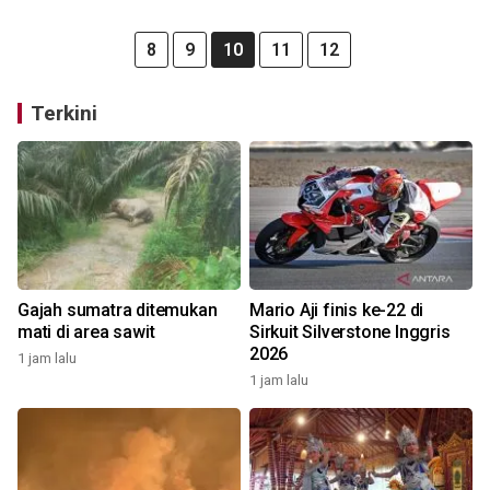
8
9
10
11
12
Terkini
Gajah sumatra ditemukan
Mario Aji finis ke-22 di
mati di area sawit
Sirkuit Silverstone Inggris
2026
1 jam lalu
1 jam lalu