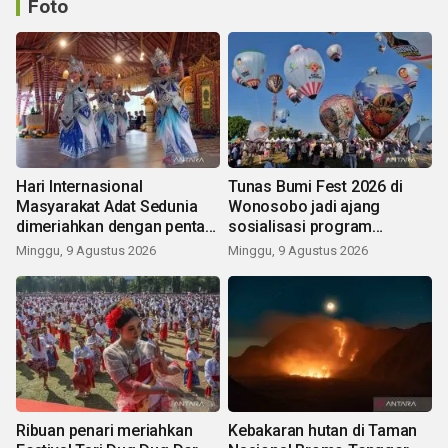
Foto
Hari Internasional
Tunas Bumi Fest 2026 di
Masyarakat Adat Sedunia
Wonosobo jadi ajang
dimeriahkan dengan pentas
sosialisasi program
seni budaya Bali
pemerintah lewat balon
Minggu, 9 Agustus 2026
Minggu, 9 Agustus 2026
udara
Ribuan penari meriahkan
Kebakaran hutan di Taman