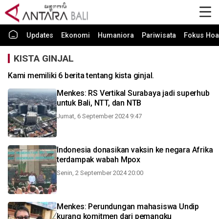
Updates
Ekonomi
Humaniora
Pariwisata
Fokus Hoa
KISTA GINJAL
Kami memiliki 6 berita tentang kista ginjal.
Menkes: RS Vertikal Surabaya jadi superhub
untuk Bali, NTT, dan NTB
Jumat, 6 September 2024 9:47
Indonesia donasikan vaksin ke negara Afrika
terdampak wabah Mpox
Senin, 2 September 2024 20:00
Menkes: Perundungan mahasiswa Undip
kurang komitmen dari pemangku