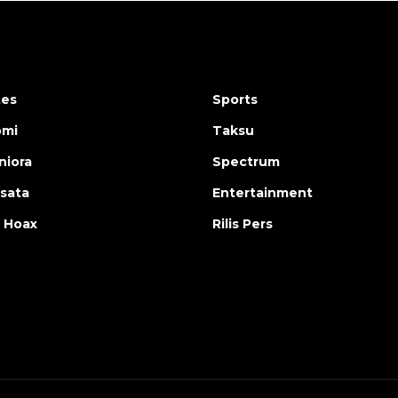
tes
Sports
omi
Taksu
iora
Spectrum
isata
Entertainment
 Hoax
Rilis Pers