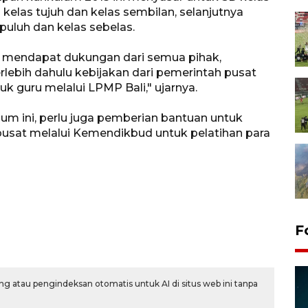
kelas tujuh dan kelas sembilan, selanjutnya
uluh dan kelas sebelas.
s mendapat dukungan dari semua pihak,
lebih dahulu kebijakan dari pemerintah pusat
 guru melalui LPMP Bali," ujarnya.
um ini, perlu juga pemberian bantuan untuk
 pusat melalui Kemendikbud untuk pelatihan para
Persebaya juara Piala
F
Presiden 2026 setelah adu
pinalti lawan Persib
7 Agustus 2026 05:52
g atau pengindeksan otomatis untuk AI di situs web ini tanpa