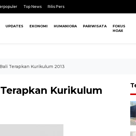
erpopuler
Top News
Rilis Pers
UPDATES
EKONOMI
HUMANIORA
PARIWISATA
FOKUS
HOAX
 Bali Terapkan Kurikulum 2013
T
li Terapkan Kurikulum