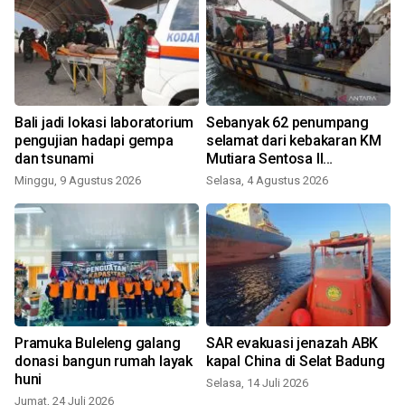
i
Bali jadi lokasi laboratorium
Sebanyak 62 penumpang
pengujian hadapi gempa
selamat dari kebakaran KM
dan tsunami
Mutiara Sentosa II
J
dikembalikan ke Surabaya
Minggu, 9 Agustus 2026
Selasa, 4 Agustus 2026
Pramuka Buleleng galang
SAR evakuasi jenazah ABK
donasi bangun rumah layak
kapal China di Selat Badung
huni
Selasa, 14 Juli 2026
Jumat, 24 Juli 2026