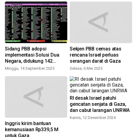
Sidang PBB adopsi
Sekjen PBB cemas atas
implementasi Solusi Dua
rencana Israel perluas
Negara, didukung 142
serangan darat di Gaza
negara
Minggu, 14 September 2025
Selasa, 6 Mei 2025
RI desak Israel patuhi
gencatan senjata di Gaza,
dan cabut larangan UNRWA
Kamis, 12 Desember 2024
Inggris kirim bantuan
kemanusiaan Rp339,5 M
untuk Gaza