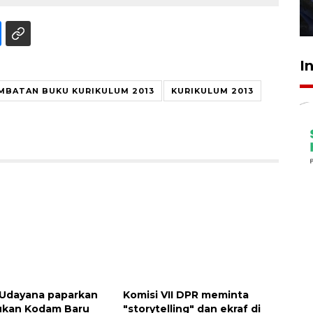
27 Juli 2026 22:32
I
Awas penipuan berbasis AI
MBATAN BUKU KURIKULUM 2013
KURIKULUM 2013
2026-08-07 13:45:00
Udayana paparkan
Komisi VII DPR meminta
kan Kodam Baru
"storytelling" dan ekraf di