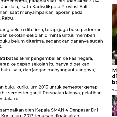
mmenerima, padahal saat ini sudah akhir 2014.
uni lalu," kata Kadisdikpora Provinsi Bali
dhani saat menyampaikan laporan pada
, Rabu.
 yang belum diterima, tetapi juga buku pedoman
a dan sekolah-sekolah diminta untuk memberi
a buku belum diterima, sedangkan dananya sudah
4.
ati batas akhir pengembalian ke kas negara,
arap ke depan sekolah itu hanya diberikan
M
 buku saja, dan jangan menyangkut uangnya,"
d
b
n buku kurikulum 2013 untuk semester genap
7 A
hir semester ganjil. Persoalan lainnya, pelatihan
endalam.
disampaikan oleh Kepala SMAN 4 Denpasar Dr I
 Kurikulum 2013 terkesan dipaksakan.