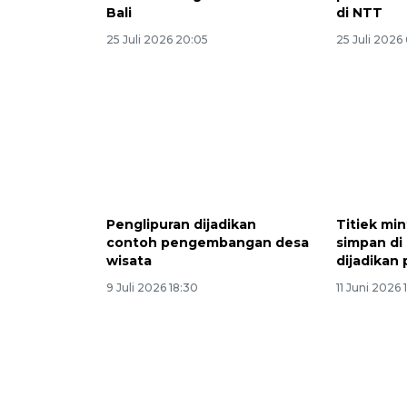
Bali
di NTT
25 Juli 2026 20:05
25 Juli 2026 
Penglipuran dijadikan
Titiek min
contoh pengembangan desa
simpan di
wisata
dijadikan
9 Juli 2026 18:30
11 Juni 2026 