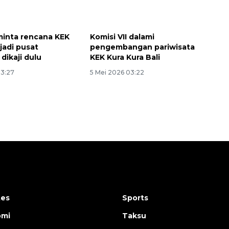
inta rencana KEK
Komisi VII dalami
jadi pusat
pengembangan pariwisata
dikaji dulu
KEK Kura Kura Bali
03:27
5 Mei 2026 03:22
tes
Sports
omi
Taksu