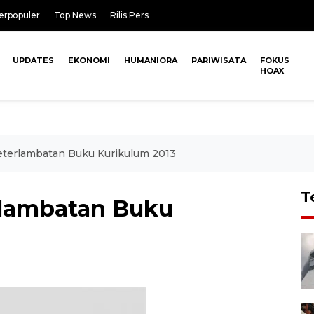
erpopuler
Top News
Rilis Pers
UPDATES
EKONOMI
HUMANIORA
PARIWISATA
FOKUS
HOAX
eterlambatan Buku Kurikulum 2013
T
rlambatan Buku