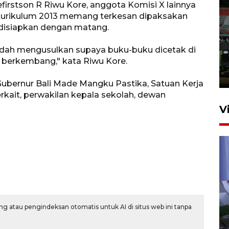
rstson R Riwu Kore, anggota Komisi X lainnya
urikulum 2013 memang terkesan dipaksakan
Tiga matra TNI unjuk
 disiapkan dengan matang.
kemampuan tempur Perisai
Trisila Nusantara dalam
ah mengusulkan supaya buku-buku dicetak di
latihan di Kepri
 berkembang," kata Riwu Kore.
5 Agustus 2026 16:28
Gubernur Bali Made Mangku Pastika, Satuan Kerja
erkait, perwakilan kepala sekolah, dewan
)
V
Polisi tetapkan lima tersangka
g atau pengindeksan otomatis untuk AI di situs web ini tanpa
pengeroyokan maling ayam di
Tabanan