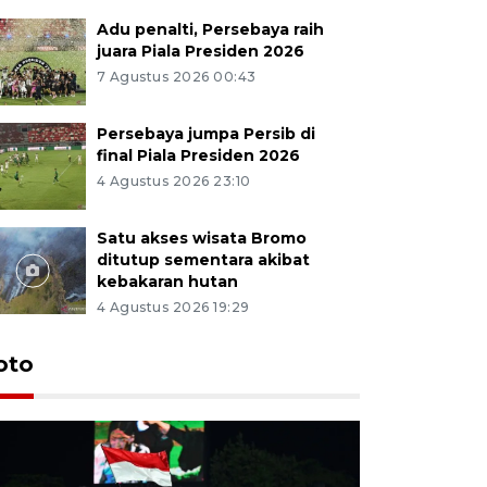
Adu penalti, Persebaya raih
juara Piala Presiden 2026
7 Agustus 2026 00:43
Persebaya jumpa Persib di
final Piala Presiden 2026
4 Agustus 2026 23:10
Satu akses wisata Bromo
ditutup sementara akibat
kebakaran hutan
4 Agustus 2026 19:29
Persebaya
oto
Presiden
pinalti l
7 Agustus 202