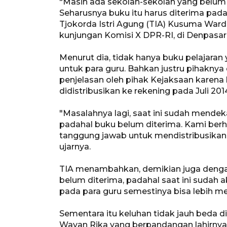
"Masih ada sekolah-sekolah yang belum 
Seharusnya buku itu harus diterima pada J
Tjokorda Istri Agung (TIA) Kusuma War
kunjungan Komisi X DPR-RI, di Denpasar
Menurut dia, tidak hanya buku pelajaran
untuk para guru. Bahkan justru pihakny
penjelasan oleh pihak Kejaksaan karen
didistribusikan ke rekening pada Juli 201
"Masalahnya lagi, saat ini sudah mendek
padahal buku belum diterima. Kami berh
tanggung jawab untuk mendistribusikan
ujarnya.
TIA menambahkan, demikian juga denga
belum diterima, padahal saat ini sudah ak
pada para guru semestinya bisa lebih m
Sementara itu keluhan tidak jauh beda 
Wayan Rika yang berpandangan lahirnya