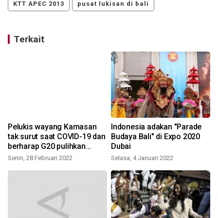
KTT APEC 2013
pusat lukisan di bali
Terkait
Pelukis wayang Kamasan
Indonesia adakan "Parade
tak surut saat COVID-19 dan
Budaya Bali" di Expo 2020
berharap G20 pulihkan
Dubai
ekonomi
Senin, 28 Februari 2022
Selasa, 4 Januari 2022