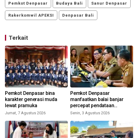
Pemkot Denpasar
Budaya Bali
Sanur Denpasar
Rakerkomwil APEKSI
Denpasar Bali
Terkait
Pemkot Denpasar bina
Pemkot Denpasar
karakter generasi muda
manfaatkan balai banjar
lewat pramuka
percepat pendataan
Perlinsos
Jumat, 7 Agustus 2026
Senin, 3 Agustus 2026
S